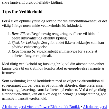
sikre langvarig bruk og effektiv kjøling.
Tips for Vedlikehold
For å sikre optimal ytelse og levetid for din aircondition-enhet, er det
viktig å følge noen enkle vedlikeholdsråd, inkludert:
Rens Filtere:
Regelmessig rengjøring av filtere vil bidra til
bedre luftkvalitet og effektiv kjøling.
Sjekk for Lekkasjer:
Sørg for at det ikke er lekkasjer som kan
påvirke enhetens ytelse.
Regelmessig Service:
Planlegg årlig service for å sikre at
enheten fungerer optimalt.
Med riktig vedlikehold og forsiktig bruk, vil din aircondition-enhet
kunne bidra til en kjølig og komfortabel søvnopplevelse i mange år
fremover.
Som avslutning kan vi konkludere med at valget av aircondition til
soverommet ditt bør baseres på rommets størrelse, dine preferanser
for støy og plassering, samt kvaliteten på enheten. Ved å velge riktig
aircondition-enhet, kan du sikre deg en behagelig temperatur og god
nattesøvn uansett værforhold.
Alt du trenger å vite om Power Elektronikk Butikk
•
Alt du trenger å