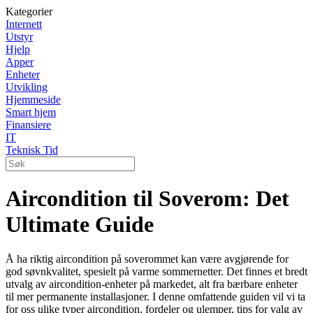
Kategorier
Internett
Utstyr
Hjelp
Apper
Enheter
Utvikling
Hjemmeside
Smart hjem
Finansiere
IT
Teknisk Tid
Aircondition til Soverom: Det
Ultimate Guide
Å ha riktig aircondition på soverommet kan være avgjørende for
god søvnkvalitet, spesielt på varme sommernetter. Det finnes et bredt
utvalg av aircondition-enheter på markedet, alt fra bærbare enheter
til mer permanente installasjoner. I denne omfattende guiden vil vi ta
for oss ulike typer aircondition, fordeler og ulemper, tips for valg av