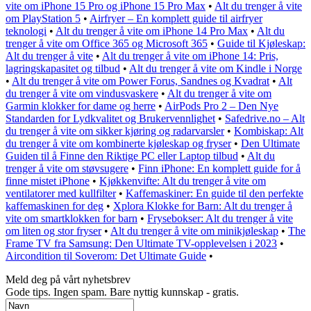
vite om iPhone 15 Pro og iPhone 15 Pro Max
•
Alt du trenger å vite
om PlayStation 5
•
Airfryer – En komplett guide til airfryer
teknologi
•
Alt du trenger å vite om iPhone 14 Pro Max
•
Alt du
trenger å vite om Office 365 og Microsoft 365
•
Guide til Kjøleskap:
Alt du trenger å vite
•
Alt du trenger å vite om iPhone 14: Pris,
lagringskapasitet og tilbud
•
Alt du trenger å vite om Kindle i Norge
•
Alt du trenger å vite om Power Forus, Sandnes og Kvadrat
•
Alt
du trenger å vite om vindusvaskere
•
Alt du trenger å vite om
Garmin klokker for dame og herre
•
AirPods Pro 2 – Den Nye
Standarden for Lydkvalitet og Brukervennlighet
•
Safedrive.no – Alt
du trenger å vite om sikker kjøring og radarvarsler
•
Kombiskap: Alt
du trenger å vite om kombinerte kjøleskap og fryser
•
Den Ultimate
Guiden til å Finne den Riktige PC eller Laptop tilbud
•
Alt du
trenger å vite om støvsugere
•
Finn iPhone: En komplett guide for å
finne mistet iPhone
•
Kjøkkenvifte: Alt du trenger å vite om
ventilatorer med kullfilter
•
Kaffemaskiner: En guide til den perfekte
kaffemaskinen for deg
•
Xplora Klokke for Barn: Alt du trenger å
vite om smartklokken for barn
•
Frysebokser: Alt du trenger å vite
om liten og stor fryser
•
Alt du trenger å vite om minikjøleskap
•
The
Frame TV fra Samsung: Den Ultimate TV-opplevelsen i 2023
•
Aircondition til Soverom: Det Ultimate Guide
•
Meld deg på vårt nyhetsbrev
Gode ​​tips. Ingen spam. Bare nyttig kunnskap - gratis.