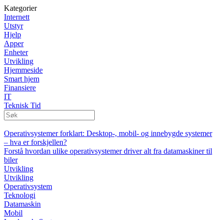
Kategorier
Internett
Utstyr
Hjelp
Apper
Enheter
Utvikling
Hjemmeside
Smart hjem
Finansiere
IT
Teknisk Tid
Operativsystemer forklart: Desktop-, mobil- og innebygde systemer
– hva er forskjellen?
Forstå hvordan ulike operativsystemer driver alt fra datamaskiner til
biler
Utvikling
Utvikling
Operativsystem
Teknologi
Datamaskin
Mobil