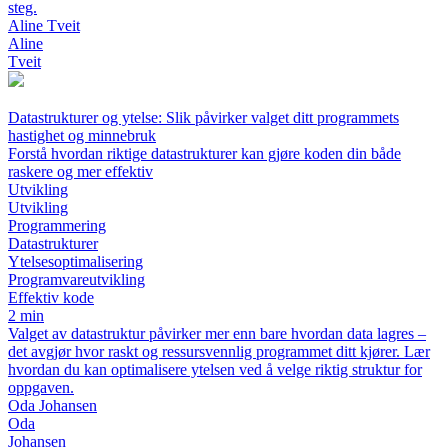
steg.
Aline Tveit
Aline
Tveit
Datastrukturer og ytelse: Slik påvirker valget ditt programmets
hastighet og minnebruk
Forstå hvordan riktige datastrukturer kan gjøre koden din både
raskere og mer effektiv
Utvikling
Utvikling
Programmering
Datastrukturer
Ytelsesoptimalisering
Programvareutvikling
Effektiv kode
2 min
Valget av datastruktur påvirker mer enn bare hvordan data lagres –
det avgjør hvor raskt og ressursvennlig programmet ditt kjører. Lær
hvordan du kan optimalisere ytelsen ved å velge riktig struktur for
oppgaven.
Oda Johansen
Oda
Johansen