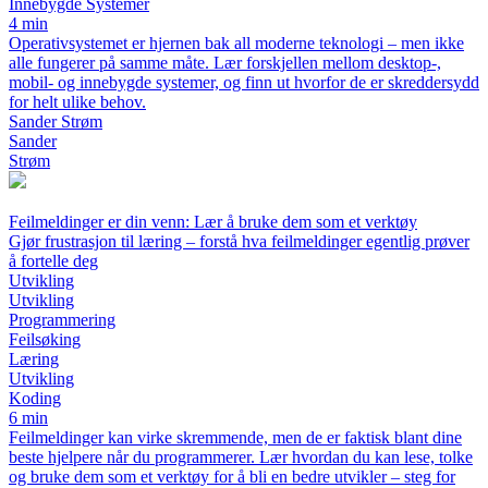
Innebygde Systemer
4 min
Operativsystemet er hjernen bak all moderne teknologi – men ikke
alle fungerer på samme måte. Lær forskjellen mellom desktop-,
mobil- og innebygde systemer, og finn ut hvorfor de er skreddersydd
for helt ulike behov.
Sander Strøm
Sander
Strøm
Feilmeldinger er din venn: Lær å bruke dem som et verktøy
Gjør frustrasjon til læring – forstå hva feilmeldinger egentlig prøver
å fortelle deg
Utvikling
Utvikling
Programmering
Feilsøking
Læring
Utvikling
Koding
6 min
Feilmeldinger kan virke skremmende, men de er faktisk blant dine
beste hjelpere når du programmerer. Lær hvordan du kan lese, tolke
og bruke dem som et verktøy for å bli en bedre utvikler – steg for