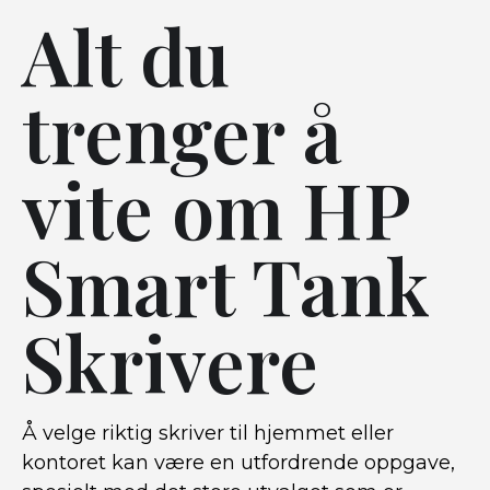
Alt du
trenger å
vite om HP
Smart Tank
Skrivere
Å velge riktig skriver til hjemmet eller
kontoret kan være en utfordrende oppgave,