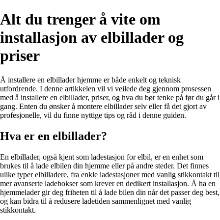
Alt du trenger å vite om
installasjon av elbillader og
priser
Å installere en elbillader hjemme er både enkelt og teknisk
utfordrende. I denne artikkelen vil vi veilede deg gjennom prosessen
med å installere en elbillader, priser, og hva du bør tenke på før du går i
gang. Enten du ønsker å montere elbillader selv eller få det gjort av
profesjonelle, vil du finne nyttige tips og råd i denne guiden.
Hva er en elbillader?
En elbillader, også kjent som ladestasjon for elbil, er en enhet som
brukes til å lade elbilen din hjemme eller på andre steder. Det finnes
ulike typer elbilladere, fra enkle ladestasjoner med vanlig stikkontakt til
mer avanserte ladebokser som krever en dedikert installasjon. Å ha en
hjemmelader gir deg friheten til å lade bilen din når det passer deg best,
og kan bidra til å redusere ladetiden sammenlignet med vanlig
stikkontakt.