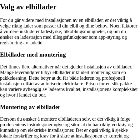
Valg av elbillader
Før du går videre med installasjonen av en elbillader, er det viktig å
velge riktig lader som passer til din elbil og dine behov. Noen faktorer
å vurdere inkluderer ladestyrke, tilkoblingsmuligheter, og om du
ønsker en ladestasjon med tilleggsfunksjoner som app-styring og
registrering av ladetid.
Elbillader med montering
Det finnes flere alternativer når det gjelder installasjon av elbillader.
Mange leverandører tilbyr elbillader inkludert montering som en
pakkeløsning. Dette betyr at du får både laderen og profesjonell
installasjon utført av autoriserte elektrikere. Prisen for en slik pakke
kan variere avhengig av laderens kvalitet, installasjonens kompleksitet
og hvor i landet du bor.
Montering av elbillader
Dersom du ønsker å montere elbilladeren selv, er det viktig å følge
produsentens instruksjoner nøye og sikre at du har riktig verktøy og
kunnskap om elektriske installasjoner. Det er også viktig å sjekke
lokale forskrifter og krav for å sikre at installasjonen er korrekt og