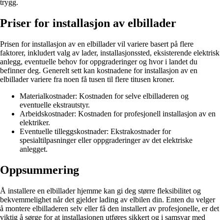
trygg.
Priser for installasjon av elbillader
Prisen for installasjon av en elbillader vil variere basert på flere
faktorer, inkludert valg av lader, installasjonssted, eksisterende elektrisk
anlegg, eventuelle behov for oppgraderinger og hvor i landet du
befinner deg. Generelt sett kan kostnadene for installasjon av en
elbillader variere fra noen få tusen til flere titusen kroner.
Materialkostnader: Kostnaden for selve elbilladeren og
eventuelle ekstrautstyr.
Arbeidskostnader: Kostnaden for profesjonell installasjon av en
elektriker.
Eventuelle tilleggskostnader: Ekstrakostnader for
spesialtilpasninger eller oppgraderinger av det elektriske
anlegget.
Oppsummering
Å installere en elbillader hjemme kan gi deg større fleksibilitet og
bekvemmelighet når det gjelder lading av elbilen din. Enten du velger
å montere elbilladeren selv eller få den installert av profesjonelle, er det
viktig å sørge for at installasjonen utføres sikkert og i samsvar med