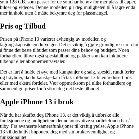
som 128 GB, som passer for de som har behov for mer plass til apper,
bilder og videoer. Denne modellen gir deg muligheten til å lagre enda
mer innhold uten å måtte bekymre deg for plassmangel.
Pris og Tilbud
Prisen på iPhone 13 varierer avhengig av modellen og
lagringskapasiteten du velger. Det er viktig å gjøre grundig research for
å finne det beste tilbudet som passer dine behov og budsjett. Noen
forhandlere tilbyr også spesialtilbud og pakker som kan inkludere
tilbehør eller abonnementsavtaler.
Det er lurt å holde et øye med kampanjer og salg, spesielt rundt ferier
og høytider, da du kanskje kan få tak i iPhone 13 til en redusert pris
eller med ekstra fordeler. Vær oppmerksom på ulike forhandlere og
sammenlign priser for å sikre deg det beste tilbudet.
Apple iPhone 13 i bruk
Når du har skaffet deg iPhone 13, er det viktig å utforske alle
funksjonene og mulighetene denne innovative smarttelefonen har å
tilby. Fra avanserte kamerafunksjoner til kraftig ytelse, Apple iPhone
13 vil definitivt imponere deg med sin brukervennlighet og
funksjonalitet.