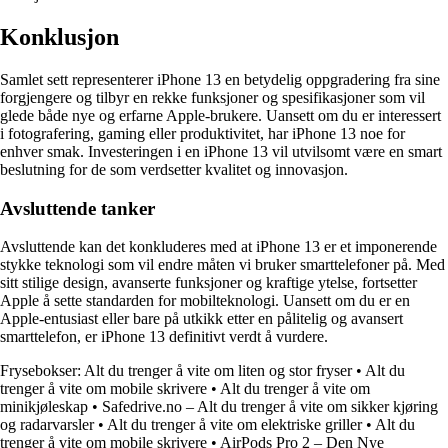
Konklusjon
Samlet sett representerer iPhone 13 en betydelig oppgradering fra sine
forgjengere og tilbyr en rekke funksjoner og spesifikasjoner som vil
glede både nye og erfarne Apple-brukere. Uansett om du er interessert
i fotografering, gaming eller produktivitet, har iPhone 13 noe for
enhver smak. Investeringen i en iPhone 13 vil utvilsomt være en smart
beslutning for de som verdsetter kvalitet og innovasjon.
Avsluttende tanker
Avsluttende kan det konkluderes med at iPhone 13 er et imponerende
stykke teknologi som vil endre måten vi bruker smarttelefoner på. Med
sitt stilige design, avanserte funksjoner og kraftige ytelse, fortsetter
Apple å sette standarden for mobilteknologi. Uansett om du er en
Apple-entusiast eller bare på utkikk etter en pålitelig og avansert
smarttelefon, er iPhone 13 definitivt verdt å vurdere.
Frysebokser: Alt du trenger å vite om liten og stor fryser
•
Alt du
trenger å vite om mobile skrivere
•
Alt du trenger å vite om
minikjøleskap
•
Safedrive.no – Alt du trenger å vite om sikker kjøring
og radarvarsler
•
Alt du trenger å vite om elektriske griller
•
Alt du
trenger å vite om mobile skrivere
•
AirPods Pro 2 – Den Nye