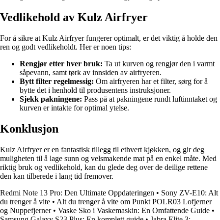
Vedlikehold av Kulz Airfryer
For å sikre at Kulz Airfryer fungerer optimalt, er det viktig å holde den
ren og godt vedlikeholdt. Her er noen tips:
Rengjør etter hver bruk:
Ta ut kurven og rengjør den i varmt
såpevann, samt tørk av innsiden av airfryeren.
Bytt filter regelmessig:
Om airfryeren har et filter, sørg for å
bytte det i henhold til produsentens instruksjoner.
Sjekk pakningene:
Pass på at pakningene rundt luftinntaket og
kurven er intakte for optimal ytelse.
Konklusjon
Kulz Airfryer er en fantastisk tillegg til ethvert kjøkken, og gir deg
muligheten til å lage sunn og velsmakende mat på en enkel måte. Med
riktig bruk og vedlikehold, kan du glede deg over de deilige rettene
den kan tilberede i lang tid fremover.
Redmi Note 13 Pro: Den Ultimate Oppdateringen
•
Sony ZV-E10: Alt
du trenger å vite
•
Alt du trenger å vite om Punkt POLR03 Lofjerner
og Nuppefjerner
•
Vaske Sko i Vaskemaskin: En Omfattende Guide
•
Samsung Galaxy S23 Plus: En komplett guide
•
Jabra Elite 3: