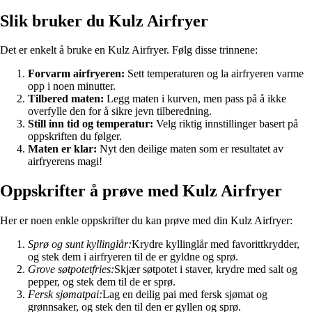
Slik bruker du Kulz Airfryer
Det er enkelt å bruke en Kulz Airfryer. Følg disse trinnene:
Forvarm airfryeren:
Sett temperaturen og la airfryeren varme
opp i noen minutter.
Tilbered maten:
Legg maten i kurven, men pass på å ikke
overfylle den for å sikre jevn tilberedning.
Still inn tid og temperatur:
Velg riktig innstillinger basert på
oppskriften du følger.
Maten er klar:
Nyt den deilige maten som er resultatet av
airfryerens magi!
Oppskrifter å prøve med Kulz Airfryer
Her er noen enkle oppskrifter du kan prøve med din Kulz Airfryer:
Sprø og sunt kyllinglår:
Krydre kyllinglår med favorittkrydder,
og stek dem i airfryeren til de er gyldne og sprø.
Grove søtpotetfries:
Skjær søtpotet i staver, krydre med salt og
pepper, og stek dem til de er sprø.
Fersk sjømatpai:
Lag en deilig pai med fersk sjømat og
grønnsaker, og stek den til den er gyllen og sprø.