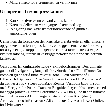
Mindre risiko for å brenne seg på varm kanne
Ulemper med termo presskanne:
Kan være dyrere enn en vanlig presskanne
Noen modeller kan være tyngre å bære med seg
Rengjøring kan være litt mer tidkrevende på grunn av
termosfunksjonen
Uansett om du foretrekker den klassiske pressbryggeren eller ønsker å
oppgradere til en termo presskanne, er begge alternativene flotte valg
for å nyte en god kopp kaffe hjemme eller på farten. Husk å velge
kvalitetskaffe og utforsk ulike bryggemetoder for å finne din perfekte
kaffekopp!
Gulvovner: En omfattende guide
•
Skrivebordslamper: Den ultimate
guiden til å velge riktig lampe til skrivebordet ditt
•
Finn iPhone: En
komplett guide for å finne mistet iPhone
•
Jedi Survivor på PS5:
Utforsk Det Spennende Star Wars Universet
•
Bord til Pizzaovn – Alt
du trenger å vite
•
Sleepytroll Baby Rocker: Vugg din baby til søvn
med Sleepytroll
•
Polaroidkamera: En guide til øyeblikkskameraer med
innebygd printer
•
Garmin Forerunner 255 – Din guide til den ultimate
treningsklokken
•
Alt du trenger å vite om Power Kongsberg –
Åpningstider og Informasjon
•
Alt du trenger å vite om Power Outlets
for Hvitevarer
•