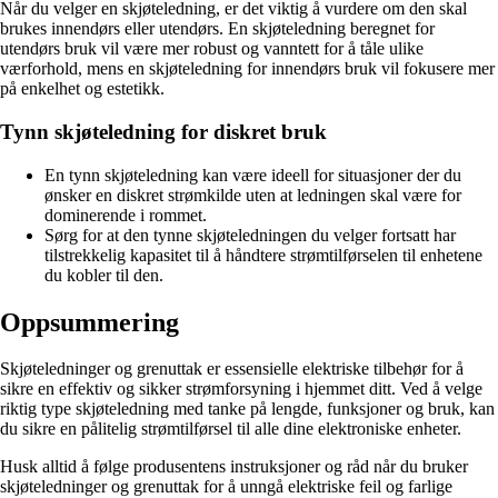
Når du velger en skjøteledning, er det viktig å vurdere om den skal
brukes innendørs eller utendørs. En skjøteledning beregnet for
utendørs bruk vil være mer robust og vanntett for å tåle ulike
værforhold, mens en skjøteledning for innendørs bruk vil fokusere mer
på enkelhet og estetikk.
Tynn skjøteledning for diskret bruk
En tynn skjøteledning kan være ideell for situasjoner der du
ønsker en diskret strømkilde uten at ledningen skal være for
dominerende i rommet.
Sørg for at den tynne skjøteledningen du velger fortsatt har
tilstrekkelig kapasitet til å håndtere strømtilførselen til enhetene
du kobler til den.
Oppsummering
Skjøteledninger og grenuttak er essensielle elektriske tilbehør for å
sikre en effektiv og sikker strømforsyning i hjemmet ditt. Ved å velge
riktig type skjøteledning med tanke på lengde, funksjoner og bruk, kan
du sikre en pålitelig strømtilførsel til alle dine elektroniske enheter.
Husk alltid å følge produsentens instruksjoner og råd når du bruker
skjøteledninger og grenuttak for å unngå elektriske feil og farlige