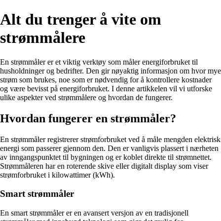
Alt du trenger å vite om
strømmålere
En strømmåler er et viktig verktøy som måler energiforbruket til
husholdninger og bedrifter. Den gir nøyaktig informasjon om hvor mye
strøm som brukes, noe som er nødvendig for å kontrollere kostnader
og være bevisst på energiforbruket. I denne artikkelen vil vi utforske
ulike aspekter ved strømmålere og hvordan de fungerer.
Hvordan fungerer en strømmåler?
En strømmåler registrerer strømforbruket ved å måle mengden elektrisk
energi som passerer gjennom den. Den er vanligvis plassert i nærheten
av inngangspunktet til bygningen og er koblet direkte til strømnettet.
Strømmåleren har en roterende skive eller digitalt display som viser
strømforbruket i kilowattimer (kWh).
Smart strømmåler
En smart strømmåler er en avansert versjon av en tradisjonell