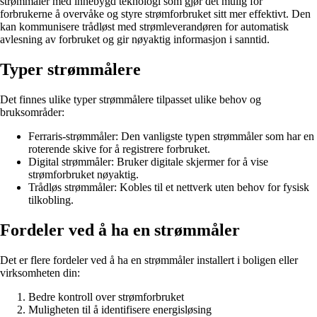
strømmåler med innebygd teknologi som gjør det mulig for
forbrukerne å overvåke og styre strømforbruket sitt mer effektivt. Den
kan kommunisere trådløst med strømleverandøren for automatisk
avlesning av forbruket og gir nøyaktig informasjon i sanntid.
Typer strømmålere
Det finnes ulike typer strømmålere tilpasset ulike behov og
bruksområder:
Ferraris-strømmåler: Den vanligste typen strømmåler som har en
roterende skive for å registrere forbruket.
Digital strømmåler: Bruker digitale skjermer for å vise
strømforbruket nøyaktig.
Trådløs strømmåler: Kobles til et nettverk uten behov for fysisk
tilkobling.
Fordeler ved å ha en strømmåler
Det er flere fordeler ved å ha en strømmåler installert i boligen eller
virksomheten din:
Bedre kontroll over strømforbruket
Muligheten til å identifisere energisløsing