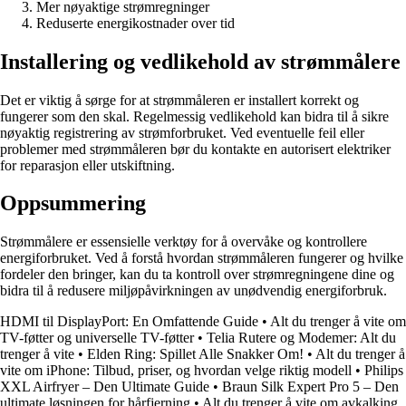
Mer nøyaktige strømregninger
Reduserte energikostnader over tid
Installering og vedlikehold av strømmålere
Det er viktig å sørge for at strømmåleren er installert korrekt og
fungerer som den skal. Regelmessig vedlikehold kan bidra til å sikre
nøyaktig registrering av strømforbruket. Ved eventuelle feil eller
problemer med strømmåleren bør du kontakte en autorisert elektriker
for reparasjon eller utskiftning.
Oppsummering
Strømmålere er essensielle verktøy for å overvåke og kontrollere
energiforbruket. Ved å forstå hvordan strømmåleren fungerer og hvilke
fordeler den bringer, kan du ta kontroll over strømregningene dine og
bidra til å redusere miljøpåvirkningen av unødvendig energiforbruk.
HDMI til DisplayPort: En Omfattende Guide
•
Alt du trenger å vite om
TV-føtter og universelle TV-føtter
•
Telia Rutere og Modemer: Alt du
trenger å vite
•
Elden Ring: Spillet Alle Snakker Om!
•
Alt du trenger å
vite om iPhone: Tilbud, priser, og hvordan velge riktig modell
•
Philips
XXL Airfryer – Den Ultimate Guide
•
Braun Silk Expert Pro 5 – Den
ultimate løsningen for hårfjerning
•
Alt du trenger å vite om avkalking