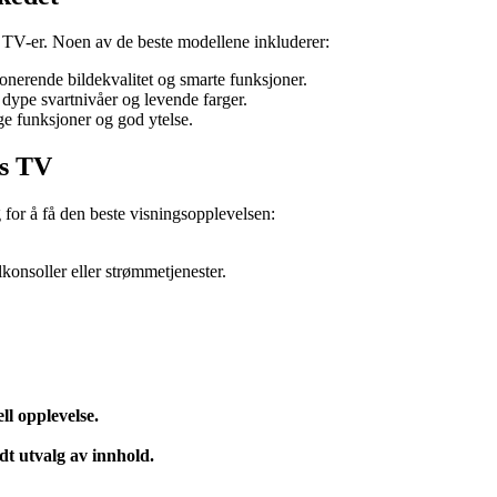
s TV-er. Noen av de beste modellene inkluderer:
rende bildekvalitet og smarte funksjoner.
ype svartnivåer og levende farger.
e funksjoner og god ytelse.
rs TV
 for å få den beste visningsopplevelsen:
konsoller eller strømmetjenester.
ll opplevelse.
edt utvalg av innhold.