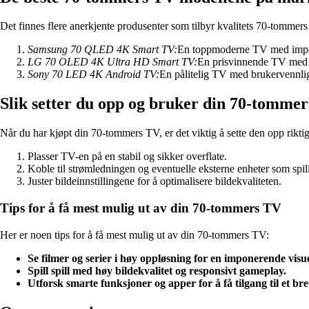
Det finnes flere anerkjente produsenter som tilbyr kvalitets 70-tommer
Samsung 70 QLED 4K Smart TV:
En toppmoderne TV med impone
LG 70 OLED 4K Ultra HD Smart TV:
En prisvinnende TV med d
Sony 70 LED 4K Android TV:
En pålitelig TV med brukervennlig
Slik setter du opp og bruker din 70-tomme
Når du har kjøpt din 70-tommers TV, er det viktig å sette den opp riktig
Plasser TV-en på en stabil og sikker overflate.
Koble til strømledningen og eventuelle eksterne enheter som spill
Juster bildeinnstillingene for å optimalisere bildekvaliteten.
Tips for å få mest mulig ut av din 70-tommers TV
Her er noen tips for å få mest mulig ut av din 70-tommers TV:
Se filmer og serier i høy oppløsning for en imponerende visue
Spill spill med høy bildekvalitet og responsivt gameplay.
Utforsk smarte funksjoner og apper for å få tilgang til et br