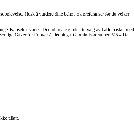
gsopplevelse. Husk å vurdere dine behov og preferanser før du velger
ring
•
Kapselmaskiner: Den ultimate guiden til valg av kaffemaskin med
ersonlige Gaver for Enhver Anledning
•
Garmin Forerunner 245 – Den
ke tillatt.