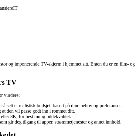
ansiere
IT
or og imponerende TV-skjerm i hjemmet sitt. Enten du er en film- og se
rs TV
ør vurdere:
sett et realistisk budsjett basert på dine behov og preferanser.
 at den vil passe godt inn i rommet ditt.
er 8K, for best mulig bildekvalitet.
m gir deg tilgang til apper, strømmetjenester og annet innhold.
kedet