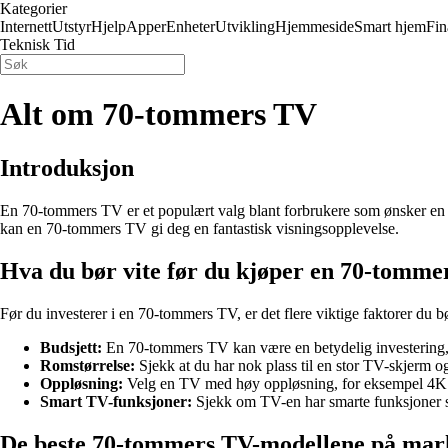
Kategorier
Internett
Utstyr
Hjelp
Apper
Enheter
Utvikling
Hjemmeside
Smart hjem
Fin
Teknisk Tid
Alt om 70-tommers TV
Introduksjon
En 70-tommers TV er et populært valg blant forbrukere som ønsker en st
kan en 70-tommers TV gi deg en fantastisk visningsopplevelse.
Hva du bør vite før du kjøper en 70-tomme
Før du investerer i en 70-tommers TV, er det flere viktige faktorer du b
Budsjett:
En 70-tommers TV kan være en betydelig investering, så 
Romstørrelse:
Sjekk at du har nok plass til en stor TV-skjerm og
Oppløsning:
Velg en TV med høy oppløsning, for eksempel 4K ell
Smart TV-funksjoner:
Sjekk om TV-en har smarte funksjoner so
De beste 70-tommers TV-modellene på mar