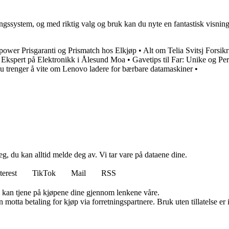
ngssystem, og med riktig valg og bruk kan du nyte en fantastisk visnin
ower Prisgaranti og Prismatch hos Elkjøp
•
Alt om Telia Svitsj Forsik
Ekspert på Elektronikk i Ålesund Moa
•
Gavetips til Far: Unike og P
du trenger å vite om Lenovo ladere for bærbare datamaskiner
•
g, du kan alltid melde deg av. Vi tar vare på dataene dine.
terest
TikTok
Mail
RSS
g kan tjene på kjøpene dine gjennom lenkene våre.
tta betaling for kjøp via forretningspartnere. Bruk uten tillatelse er ik