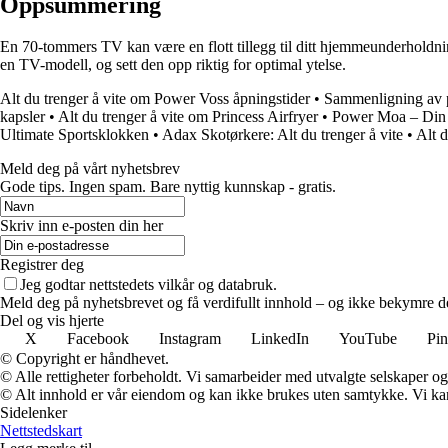
Oppsummering
En 70-tommers TV kan være en flott tillegg til ditt hjemmeunderholdni
en TV-modell, og sett den opp riktig for optimal ytelse.
Alt du trenger å vite om Power Voss åpningstider
•
Sammenligning av p
kapsler
•
Alt du trenger å vite om Princess Airfryer
•
Power Moa – Din 
Ultimate Sportsklokken
•
Adax Skotørkere: Alt du trenger å vite
•
Alt 
Meld deg på vårt nyhetsbrev
Gode ​​tips. Ingen spam. Bare nyttig kunnskap - gratis.
Skriv inn e-posten din her
Registrer deg
Jeg godtar nettstedets vilkår og databruk.
Meld deg på nyhetsbrevet og få verdifullt innhold – og ikke bekymre de
Del og vis hjerte
X
Facebook
Instagram
LinkedIn
YouTube
Pin
© Copyright er håndhevet.
© Alle rettigheter forbeholdt. Vi samarbeider med utvalgte selskaper o
© Alt innhold er vår eiendom og kan ikke brukes uten samtykke. Vi kan mo
Sidelenker
Nettstedskart