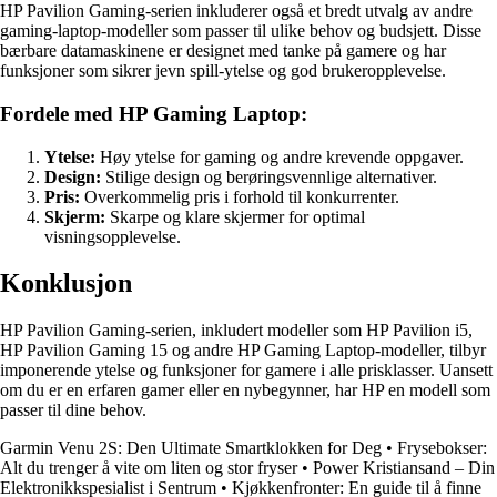
HP Pavilion Gaming-serien inkluderer også et bredt utvalg av andre
gaming-laptop-modeller som passer til ulike behov og budsjett. Disse
bærbare datamaskinene er designet med tanke på gamere og har
funksjoner som sikrer jevn spill-ytelse og god brukeropplevelse.
Fordele med HP Gaming Laptop:
Ytelse:
Høy ytelse for gaming og andre krevende oppgaver.
Design:
Stilige design og berøringsvennlige alternativer.
Pris:
Overkommelig pris i forhold til konkurrenter.
Skjerm:
Skarpe og klare skjermer for optimal
visningsopplevelse.
Konklusjon
HP Pavilion Gaming-serien, inkludert modeller som HP Pavilion i5,
HP Pavilion Gaming 15 og andre HP Gaming Laptop-modeller, tilbyr
imponerende ytelse og funksjoner for gamere i alle prisklasser. Uansett
om du er en erfaren gamer eller en nybegynner, har HP en modell som
passer til dine behov.
Garmin Venu 2S: Den Ultimate Smartklokken for Deg
•
Frysebokser:
Alt du trenger å vite om liten og stor fryser
•
Power Kristiansand – Din
Elektronikkspesialist i Sentrum
•
Kjøkkenfronter: En guide til å finne