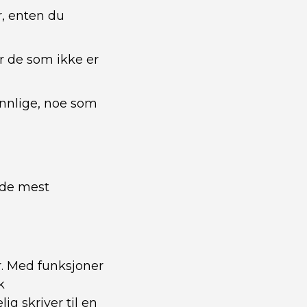
r, enten du
or de som ikke er
ennlige, noe som
v de mest
r. Med funksjoner
k
ig skriver til en