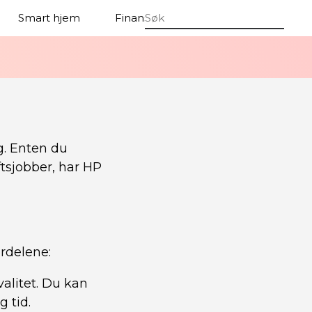
Smart hjem
Finansiere
IT
e
g. Enten du
ftsjobber, har HP
rdelene:
valitet. Du kan
 tid.