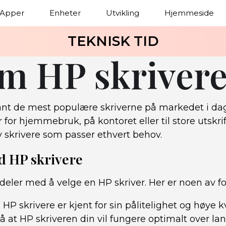
Apper
Enheter
Utvikling
Hjemmeside
TEKNISK TID
om HP skriver
lant de mest populære skriverne på markedet i da
r for hjemmebruk, på kontoret eller til store utskri
v skrivere som passer ethvert behov.
d HP skrivere
eler med å velge en HP skriver. Her er noen av fo
:
HP skrivere er kjent for sin pålitelighet og høye k
 at HP skriveren din vil fungere optimalt over lang