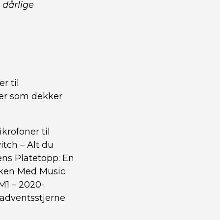
 dårlige
r til
ler som dekker
krofoner til
tch – Alt du
ns Platetopp: En
ken Med Music
M1 – 2020-
 adventsstjerne