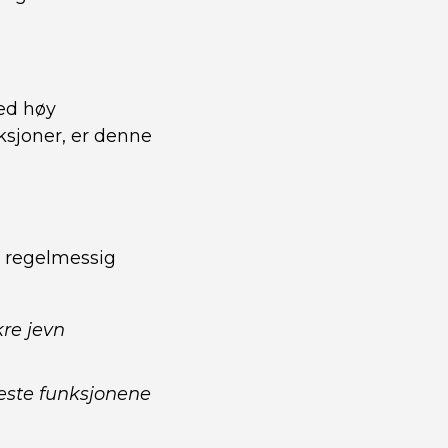
Med høy
nksjoner, er denne
re regelmessig
kre jevn
yeste funksjonene