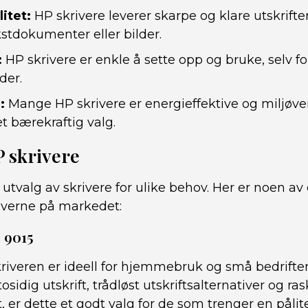
litet:
HP skrivere leverer skarpe og klare utskrifte
kstdokumenter eller bilder.
:
HP skrivere er enkle å sette opp og bruke, selv f
der.
:
Mange HP skrivere er energieffektive og miljøv
et bærekraftig valg.
 skrivere
t utvalg av skrivere for ulike behov. Her er noen a
iverne på markedet:
o 9015
kriveren er ideell for hjemmebruk og små bedrifte
idig utskrift, trådløst utskriftsalternativer og ras
, er dette et godt valg for de som trenger en pålitel