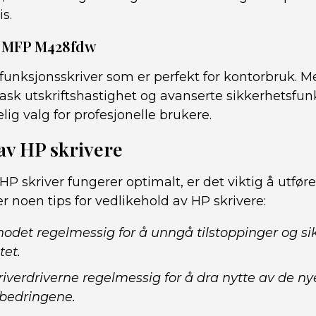
s.
o MFP M428fdw
funksjonsskriver som er perfekt for kontorbruk. 
, rask utskriftshastighet og avanserte sikkerhetsfu
elig valg for profesjonelle brukere.
av HP skrivere
n HP skriver fungerer optimalt, er det viktig å utfø
er noen tips for vedlikehold av HP skrivere:
hodet regelmessig for å unngå tilstoppinger og si
tet.
iverdriverne regelmessig for å dra nytte av de n
rbedringene.