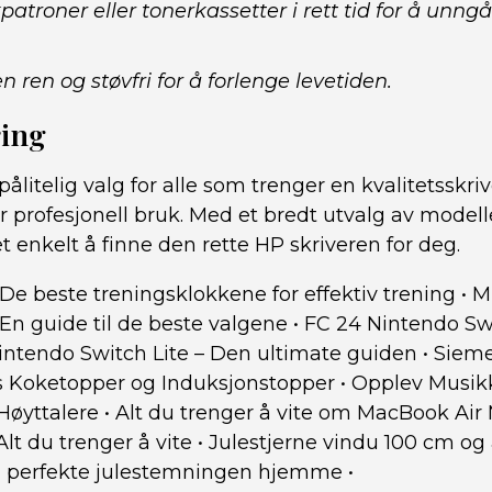
patroner eller tonerkassetter i rett tid for å unngå
n ren og støvfri for å forlenge levetiden.
ing
pålitelig valg for alle som trenger en kvalitetsskrive
 profesjonell bruk. Med et bredt utvalg av model
et enkelt å finne den rette HP skriveren for deg.
De beste treningsklokkene for effektiv trening
•
Mi
En guide til de beste valgene
•
FC 24 Nintendo Swi
intendo Switch Lite – Den ultimate guiden
•
Sieme
s Koketopper og Induksjonstopper
•
Opplev Musik
Høyttalere
•
Alt du trenger å vite om MacBook Air 
Alt du trenger å vite
•
Julestjerne vindu 100 cm og
n perfekte julestemningen hjemme
•