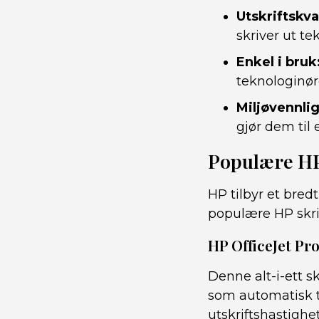
Utskriftskva
skriver ut te
Enkel i bruk
teknologinør
Miljøvennlig
gjør dem til 
Populære HP
HP tilbyr et bred
populære HP skr
HP OfficeJet Pr
Denne alt-i-ett s
som automatisk tos
utskriftshastighet