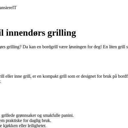
ansiere
IT
l innendørs grilling
ndørs grilling? Da kan en bordgrill være løsningen for deg! En liten gril
grill eller inne grill, er en kompakt grill som er designet for bruk på bor
.
il grillede grønnsaker og smakfulle panini.
em praktiske for daglig bruk.
e kjøkken eller leiligheter.