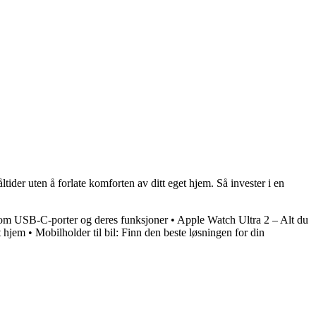
ltider uten å forlate komforten av ditt eget hjem. Så invester i en
e om USB-C-porter og deres funksjoner
•
Apple Watch Ultra 2 – Alt du
t hjem
•
Mobilholder til bil: Finn den beste løsningen for din