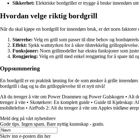
Sikkerhet:
Elektriske bordgriller er trygge å bruke innendørs ut
Hvordan velge riktig bordgrill
Når du skal kjøpe en bordgrill for innendørs bruk, er det noen faktorer
Størrelse:
Velg en grill som passer til dine behov og bordstørrels
Effekt:
Sjekk wattstyrken for å sikre tilstrekkelig grillopplevelse.
Funksjoner:
Noen grillmodeller har ekstra funksjoner som justerb
Rengjøring:
Velg en grill med enkel rengjøring for å spare tid og
Oppsummering
En bordgrill er en praktisk løsning for de som ønsker å grille innendørs 
bordgrill i dag og ta din grillopplevelse til et nytt nivå!
Alt du trenger å vite om Power Drammen og Power Gulskogen
•
Alt d
trenger å vite
•
Skotørkere: En komplett guide
•
Guide til Kjøleskap: Al
mobiltelefon
•
AirPods 2: Alt du trenger å vite om Apples trådløse øre
Meld deg på vårt nyhetsbrev
Gode ​​tips. Ingen spam. Bare nyttig kunnskap - gratis.
Skriv inn e-posten din her