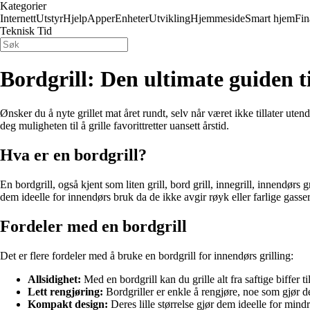
Kategorier
Internett
Utstyr
Hjelp
Apper
Enheter
Utvikling
Hjemmeside
Smart hjem
Fin
Teknisk Tid
Bordgrill: Den ultimate guiden ti
Ønsker du å nyte grillet mat året rundt, selv når været ikke tillater ute
deg muligheten til å grille favorittretter uansett årstid.
Hva er en bordgrill?
En bordgrill, også kjent som liten grill, bord grill, innegrill, innendørs 
dem ideelle for innendørs bruk da de ikke avgir røyk eller farlige gasser
Fordeler med en bordgrill
Det er flere fordeler med å bruke en bordgrill for innendørs grilling:
Allsidighet:
Med en bordgrill kan du grille alt fra saftige biffer t
Lett rengjøring:
Bordgriller er enkle å rengjøre, noe som gjør d
Kompakt design:
Deres lille størrelse gjør dem ideelle for mindr