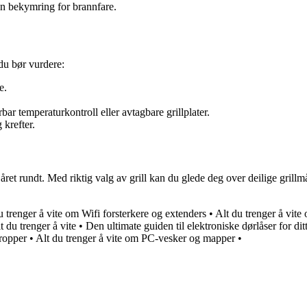
en bekymring for brannfare.
 du bør vurdere:
e.
ar temperaturkontroll eller avtagbare grillplater.
 krefter.
året rundt. Med riktig valg av grill kan du glede deg over deilige grillmå
u trenger å vite om Wifi forsterkere og extenders
•
Alt du trenger å vit
t du trenger å vite
•
Den ultimate guiden til elektroniske dørlåser for dit
propper
•
Alt du trenger å vite om PC-vesker og mapper
•