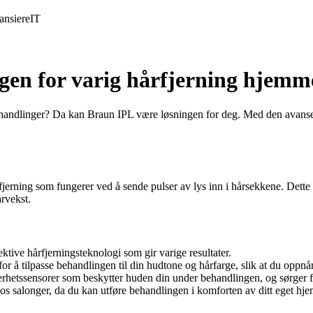
ansiere
IT
gen for varig hårfjerning hjemm
ehandlinger? Da kan Braun IPL være løsningen for deg. Med den avanser
rfjerning som fungerer ved å sende pulser av lys inn i hårsekkene. Dette
rvekst.
ktive hårfjerningsteknologi som gir varige resultater.
for å tilpasse behandlingen til din hudtone og hårfarge, slik at du oppn
hetssensorer som beskytter huden din under behandlingen, og sørger fo
s salonger, da du kan utføre behandlingen i komforten av ditt eget hjem