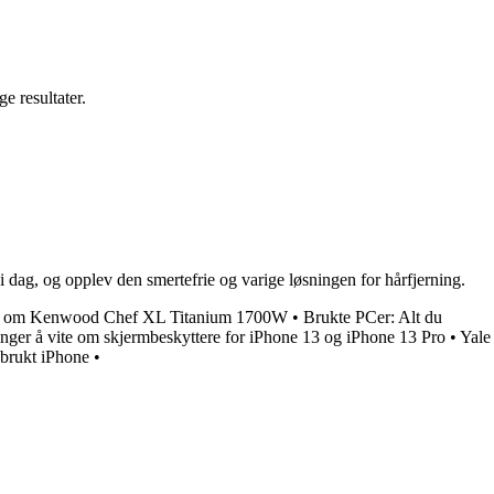
e resultater.
 dag, og opplev den smertefrie og varige løsningen for hårfjerning.
t om Kenwood Chef XL Titanium 1700W
•
Brukte PCer: Alt du
enger å vite om skjermbeskyttere for iPhone 13 og iPhone 13 Pro
•
Yale
 brukt iPhone
•