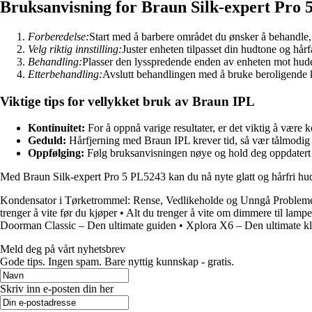
Bruksanvisning for Braun Silk-expert Pro 
Forberedelse:
Start med å barbere området du ønsker å behandle,
Velg riktig innstilling:
Juster enheten tilpasset din hudtone og hårfa
Behandling:
Plasser den lysspredende enden av enheten mot huden 
Etterbehandling:
Avslutt behandlingen med å bruke beroligende kre
Viktige tips for vellykket bruk av Braun IPL
Kontinuitet:
For å oppnå varige resultater, er det viktig å være 
Geduld:
Hårfjerning med Braun IPL krever tid, så vær tålmodig o
Oppfølging:
Følg bruksanvisningen nøye og hold deg oppdatert p
Med Braun Silk-expert Pro 5 PL5243 kan du nå nyte glatt og hårfri hud u
Kondensator i Tørketrommel: Rense, Vedlikeholde og Unngå Problem
trenger å vite før du kjøper
•
Alt du trenger å vite om dimmere til lampe
Doorman Classic – Den ultimate guiden
•
Xplora X6 – Den ultimate k
Meld deg på vårt nyhetsbrev
Gode ​​tips. Ingen spam. Bare nyttig kunnskap - gratis.
Skriv inn e-posten din her