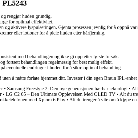
5 PL5243
 og rengjør huden grundig.
rge for optimal effektivitet.
og aktivere lyspulseringen. Gjenta prosessen jevnlig for å oppnå varig
mer eller lotioner for å pleie huden etter hårfjerning.
konsistent med behandlingen og ikke gi opp etter første forsøk.
g fortsett behandlingen regelmessig for best mulig effekt.
å eventuelle endringer i huden for å sikre optimal behandling.
ten å måtte forlate hjemmet ditt. Invester i din egen Braun IPL-enhet i
er
•
Samsung Freestyle 2: Den nye generasjonen bærbar teknologi
•
Al
r
•
LG C2 65 – Den Ultimate Opplevelsen Med OLED TV
•
Alt du tr
lokketelefonen med Xplora 6 Play
•
Alt du trenger å vite om å kjøpe en