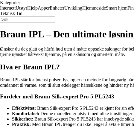
Kategorier
Internett
Utstyr
Hjelp
Apper
Enheter
Utvikling
Hjemmeside
Smart hjem
Fin
Teknisk Tid
Braun IPL – Den ultimate løsnin
Ønsker du deg glatt og hårfri hud uten å måtte oppsøke salonger for b
fjerne uønsket hårvekst hjemme, på en skånsom og smertefri måte.
Hva er Braun IPL?
Braun IPL står for Intenst pulsert lys, og er en metode for langvarig hå
omdannet til varme, som til slutt ødelegger hårsekkene og hindrer ny hå
Fordeler med Braun Silk-expert Pro 5 PL5243
Effektivitet:
Braun Silk-expert Pro 5 PL5243 er kjent for sin effe
Komfortabel:
Denne modellen er utstyrt med ulike innstillinger 
Sikkerhet:
Braun Silk-expert Pro 5 PL5243 har innebygde sikker
Praktisk:
Med Braun IPL trenger du ikke lenger å avtale timer ho