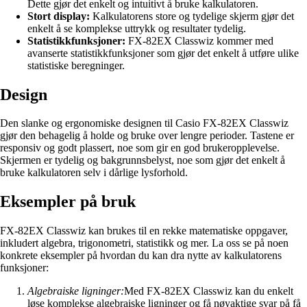
Dette gjør det enkelt og intuitivt å bruke kalkulatoren.
Stort display:
Kalkulatorens store og tydelige skjerm gjør det
enkelt å se komplekse uttrykk og resultater tydelig.
Statistikkfunksjoner:
FX-82EX Classwiz kommer med
avanserte statistikkfunksjoner som gjør det enkelt å utføre ulike
statistiske beregninger.
Design
Den slanke og ergonomiske designen til Casio FX-82EX Classwiz
gjør den behagelig å holde og bruke over lengre perioder. Tastene er
responsiv og godt plassert, noe som gir en god brukeropplevelse.
Skjermen er tydelig og bakgrunnsbelyst, noe som gjør det enkelt å
bruke kalkulatoren selv i dårlige lysforhold.
Eksempler på bruk
FX-82EX Classwiz kan brukes til en rekke matematiske oppgaver,
inkludert algebra, trigonometri, statistikk og mer. La oss se på noen
konkrete eksempler på hvordan du kan dra nytte av kalkulatorens
funksjoner:
Algebraiske ligninger:
Med FX-82EX Classwiz kan du enkelt
løse komplekse algebraiske ligninger og få nøyaktige svar på få