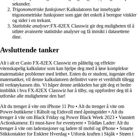
sekunder.
Trigonometriske funksjoner:
Kalkulatoren har innebygde
trigonometriske funksjoner som gjør det enkelt å beregne vinkler
og sider i en trekant.
Statistiske analyser:
FX-82EX Classwiz gir deg muligheten til å
utføre avanserte statistiske analyser og få innsikt i datasettene
dine.
Avsluttende tanker
Alt i alt er Casio FX-82EX Classwiz en pålitelig og effektiv
vitenskapelig kalkulator som kan hjelpe deg med å løse komplekse
matematiske problemer med letthet. Enten du er student, ingeniør eller
matematiker, vil denne kalkulatoren definitivt være et verdifullt tillegg
til verktøykassen din. Vi håper denne artikkelen har gitt deg et bedre
innblikk i hva FX-82EX Classwiz har å tilby, og oppfordrer deg til å
utforske alle mulighetene den har!
Alt du trenger å vite om iPhone 11 Pro
•
Alt du trenger å vite om
Power-butikkene i Råholt og Eidsvoll med åpningstider
•
Alt du
trenger å vite om Black Friday og Power Black Week 2023
•
Vanntett
Actionkamera: Et must-have for eventyrere
•
Trådløs Lader: Alt du
trenger å vite om ladestasjoner og ladere til mobil og iPhone
•
Smarte
Stikkontakter for Enklere Hverdag
•
Utforsk kraften i Skjåk
•
Strøm i