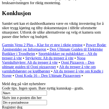
bruksanvisningen for riktig montering.
Konklusjon
Samlet sett kan et dashbordkamera være en viktig investering for å
sikre trygg kjøring og tilby dokumentasjon i tilfelle uforutsette
situasjoner. Utforsk de ulike alternativene og velg et kamera som
passer dine behov og budsjett.
Garmin Venu 2 Plus – Klar for et steg i riktig retning
•
Power Bodø:
Åpningstider og Informasjon
•
Den Ultimate Guiden til Elektriske
Butikker i Trondheim
•
Sportsklokker og pulsklokker – Alt du
trenger å vite
•
Strykejern: Alt du trenger å vite
•
Nooa
Varmluftstylere: Alt du trenger å vite
•
Ooni Pizzaovn – Den
ultimate guiden til Ooni pizzaovner
•
Alt du trenger å vite om
varmluftsbørster og krøllbørster
•
Alt du trenger å vite om Kindle i
Norge
•
Ooni Koda 16 – Den Ultimate Pizzaovnen
•
Meld deg på vårt nyhetsbrev
Gode ​​tips. Ingen spam. Bare nyttig kunnskap - gratis.
Skriv inn e-posten din her
Registrer deg