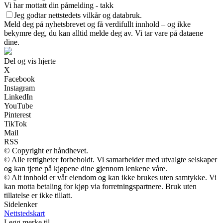
Vi har mottatt din påmelding - takk
Jeg godtar nettstedets vilkår og databruk.
Meld deg på nyhetsbrevet og få verdifullt innhold – og ikke
bekymre deg, du kan alltid melde deg av. Vi tar vare på dataene
dine.
Del og vis hjerte
X
Facebook
Instagram
LinkedIn
YouTube
Pinterest
TikTok
Mail
RSS
© Copyright er håndhevet.
© Alle rettigheter forbeholdt. Vi samarbeider med utvalgte selskaper
og kan tjene på kjøpene dine gjennom lenkene våre.
© Alt innhold er vår eiendom og kan ikke brukes uten samtykke. Vi
kan motta betaling for kjøp via forretningspartnere. Bruk uten
tillatelse er ikke tillatt.
Sidelenker
Nettstedskart
Legg merke til