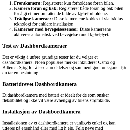
Frontkamera:
Registrerer kun forholdene foran bilen.
Kamera foran og bak:
Registrerer både foran og bak bilen
for å gi et mer omfattende bilde av kjøreforholdene.
Trådløse kameraer:
Disse kameraene kobles til via trådløs
teknologi for enklere installasjon.
Kameraer med bevegelsessensor:
Disse kameraene
aktiveres automatisk ved bevegelse rundt kjøretøyet.
Test av Dashbordkameraer
Det er viktig å utføre grundige tester før du velger et
dashbordkamera. Noen populære merker inkluderer Osmo og
Biltema. Sørg for å lese anmeldelser og sammenligne funksjoner før
du tar en beslutning.
Batteridrevet Dashbordkamera
Et dashbordkamera med batteri er ideelt for de som ønsker
fleksibilitet og ikke vil være avhengig av bilens strømkilde.
Installasjon av Dashbordkamera
Installasjonen av et dashbordkamera er vanligvis enkel og kan
utføres på egenhånd eller med litt hjelp. Følg nøye med