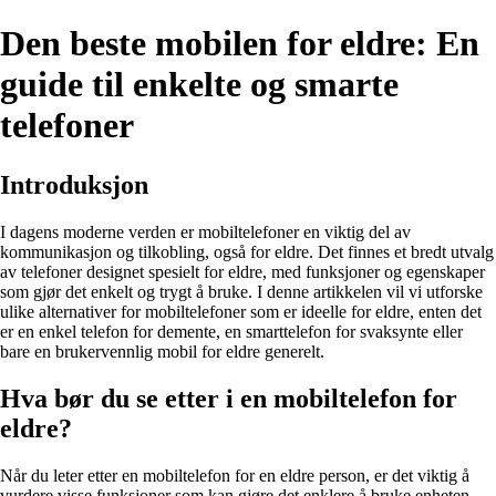
Den beste mobilen for eldre: En
guide til enkelte og smarte
telefoner
Introduksjon
I dagens moderne verden er mobiltelefoner en viktig del av
kommunikasjon og tilkobling, også for eldre. Det finnes et bredt utvalg
av telefoner designet spesielt for eldre, med funksjoner og egenskaper
som gjør det enkelt og trygt å bruke. I denne artikkelen vil vi utforske
ulike alternativer for mobiltelefoner som er ideelle for eldre, enten det
er en enkel telefon for demente, en smarttelefon for svaksynte eller
bare en brukervennlig mobil for eldre generelt.
Hva bør du se etter i en mobiltelefon for
eldre?
Når du leter etter en mobiltelefon for en eldre person, er det viktig å
vurdere visse funksjoner som kan gjøre det enklere å bruke enheten.