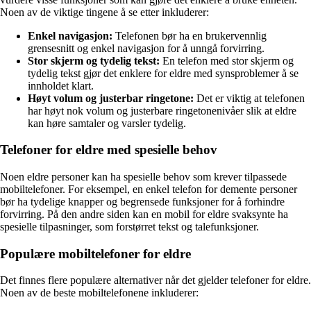
Noen av de viktige tingene å se etter inkluderer:
Enkel navigasjon:
Telefonen bør ha en brukervennlig
grensesnitt og enkel navigasjon for å unngå forvirring.
Stor skjerm og tydelig tekst:
En telefon med stor skjerm og
tydelig tekst gjør det enklere for eldre med synsproblemer å se
innholdet klart.
Høyt volum og justerbar ringetone:
Det er viktig at telefonen
har høyt nok volum og justerbare ringetonenivåer slik at eldre
kan høre samtaler og varsler tydelig.
Telefoner for eldre med spesielle behov
Noen eldre personer kan ha spesielle behov som krever tilpassede
mobiltelefoner. For eksempel, en enkel telefon for demente personer
bør ha tydelige knapper og begrensede funksjoner for å forhindre
forvirring. På den andre siden kan en mobil for eldre svaksynte ha
spesielle tilpasninger, som forstørret tekst og talefunksjoner.
Populære mobiltelefoner for eldre
Det finnes flere populære alternativer når det gjelder telefoner for eldre.
Noen av de beste mobiltelefonene inkluderer: