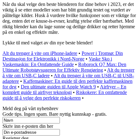
Når du skal velge den beste blenderen for dine behov i 2023, er det
viktig å se etter modeller som har blitt grundig testet og vurdert av
pålitelige kilder. Husk å vurdere hvilke funksjoner som er viktige for
deg, enten det er knuse-is-evner, kraftig ytelse eller bærbarhet. Med
riktig blender kan du lage sunne og deilige drikker og retter hjemme
på en enkel og effektiv måte.
Lykke til med valget av din nye beste blender!
Alt du trenger å vite om iPhone-ladere
•
Power i Tromsø: Din
Destinasjon for Elektronikk i Nord-Norge
•
Vaske Sko i
Vaskemaskin: En Omfattende Guide
•
Roborock Q7 Max: Den
Ultimate Robotstøvsugeren for Effektiv Rengjøring
•
Alt du trenger
å vite om USB-C ladere
•
Alt du trenger å vite om USB-C til USB-
adaptere
•
Kaffemaskiner: En guide til den perfekte kaffemaskinen
for deg
•
Den ultimate guiden til Apple Watch 9
•
Airfryer – En
komplett guide til airfryer teknologi
•
Riskokere: En omfattende
guide til å velge den perfekte riskokeren
•
Meld deg på vårt nyhetsbrev
Gode ​​tips. Ingen spam. Bare nyttig kunnskap - gratis.
Skriv inn e-posten din her
Registrer deg