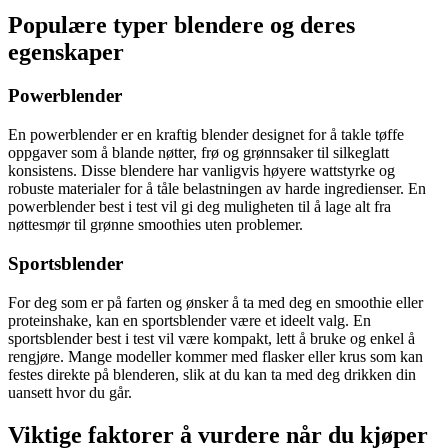
Populære typer blendere og deres
egenskaper
Powerblender
En powerblender er en kraftig blender designet for å takle tøffe
oppgaver som å blande nøtter, frø og grønnsaker til silkeglatt
konsistens. Disse blendere har vanligvis høyere wattstyrke og
robuste materialer for å tåle belastningen av harde ingredienser. En
powerblender best i test vil gi deg muligheten til å lage alt fra
nøttesmør til grønne smoothies uten problemer.
Sportsblender
For deg som er på farten og ønsker å ta med deg en smoothie eller
proteinshake, kan en sportsblender være et ideelt valg. En
sportsblender best i test vil være kompakt, lett å bruke og enkel å
rengjøre. Mange modeller kommer med flasker eller krus som kan
festes direkte på blenderen, slik at du kan ta med deg drikken din
uansett hvor du går.
Viktige faktorer å vurdere når du kjøper