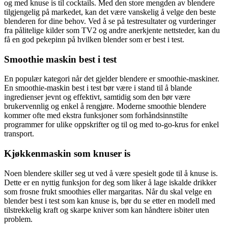
og med knuse is til cocktails. Med den store mengden av blendere
tilgjengelig på markedet, kan det være vanskelig å velge den beste
blenderen for dine behov. Ved å se på testresultater og vurderinger
fra pålitelige kilder som TV2 og andre anerkjente nettsteder, kan du
få en god pekepinn på hvilken blender som er best i test.
Smoothie maskin best i test
En populær kategori når det gjelder blendere er smoothie-maskiner.
En smoothie-maskin best i test bør være i stand til å blande
ingredienser jevnt og effektivt, samtidig som den bør være
brukervennlig og enkel å rengjøre. Moderne smoothie blendere
kommer ofte med ekstra funksjoner som forhåndsinnstilte
programmer for ulike oppskrifter og til og med to-go-krus for enkel
transport.
Kjøkkenmaskin som knuser is
Noen blendere skiller seg ut ved å være spesielt gode til å knuse is.
Dette er en nyttig funksjon for deg som liker å lage iskalde drikker
som frosne frukt smoothies eller margaritas. Når du skal velge en
blender best i test som kan knuse is, bør du se etter en modell med
tilstrekkelig kraft og skarpe kniver som kan håndtere isbiter uten
problem.