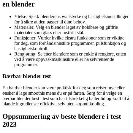
en blender
Ytelse: Sjekk blenderens wattstyrke og hastighetsinnstillinger
for å sikre at den passer til dine behov.
Materialer: Velg en blender laget av holdbare og giftfrie
materialer som glass eller rustfritt stål.
Funksjoner: Vurder hvilke ekstra funksjoner som er viktige
for deg, som forhåndsinnstilte programmer, pulsfunksjon og
hastighetskontroll.
Rengjøring: Se etter blendere som er enkle å rengjøre, enten
ved å være oppvaskmaskinsikre eller ha selvrensende
programmer.
Bærbar blender test
En bærbar blender kan være praktisk for deg som reiser mye eller
ønsker å lage smoothis mens du er på farten. Sørg for å velge en
bærbar blender best i test som har tilstrekkelig batteritid og kraft til å
blande ingredienser effektivt, selv uten strømtilkobling.
Oppsummering av beste blendere i test
2023