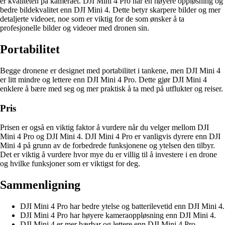
er kvaliteten på kameraet. DJI Mini 4 Pro har en høyere oppløsning og
bedre bildekvalitet enn DJI Mini 4. Dette betyr skarpere bilder og mer
detaljerte videoer, noe som er viktig for de som ønsker å ta
profesjonelle bilder og videoer med dronen sin.
Portabilitet
Begge dronene er designet med portabilitet i tankene, men DJI Mini 4
er litt mindre og lettere enn DJI Mini 4 Pro. Dette gjør DJI Mini 4
enklere å bære med seg og mer praktisk å ta med på utflukter og reiser.
Pris
Prisen er også en viktig faktor å vurdere når du velger mellom DJI
Mini 4 Pro og DJI Mini 4. DJI Mini 4 Pro er vanligvis dyrere enn DJI
Mini 4 på grunn av de forbedrede funksjonene og ytelsen den tilbyr.
Det er viktig å vurdere hvor mye du er villig til å investere i en drone
og hvilke funksjoner som er viktigst for deg.
Sammenligning
DJI Mini 4 Pro har bedre ytelse og batterilevetid enn DJI Mini 4.
DJI Mini 4 Pro har høyere kameraoppløsning enn DJI Mini 4.
DJI Mini 4 er mer bærbar og lettere enn DJI Mini 4 Pro.