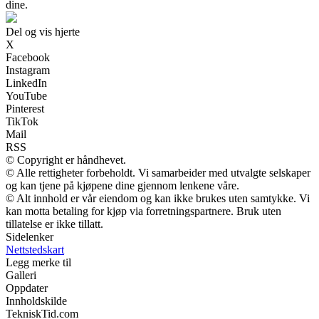
dine.
Del og vis hjerte
X
Facebook
Instagram
LinkedIn
YouTube
Pinterest
TikTok
Mail
RSS
© Copyright er håndhevet.
© Alle rettigheter forbeholdt. Vi samarbeider med utvalgte selskaper
og kan tjene på kjøpene dine gjennom lenkene våre.
© Alt innhold er vår eiendom og kan ikke brukes uten samtykke. Vi
kan motta betaling for kjøp via forretningspartnere. Bruk uten
tillatelse er ikke tillatt.
Sidelenker
Nettstedskart
Legg merke til
Galleri
Oppdater
Innholdskilde
TekniskTid.com