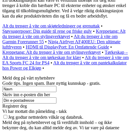
En dokkingstasjon kan være et verdifullt tilbehør for deg som
trenger å koble din bærbare PC til eksterne enheter og ønsker enkel
tilgang til tilkoblingsmuligheter. Ved å velge riktig dokkingstasjon
kan du øke produktiviteten din og få en bedre arbeidsflyt.
Alt du trenger å vite om skjøteledninger og grenuttak
•
Støvsugerposer: Din guide til rene og friske gulv
•
Kreppetang: Alt
du trenger å vite om stylingverktøyet
•
Alt du trenger å vite om
Garmin Forerunner 55
•
Ninja Airfryer AF400EU: Den ultimate
luftfryeren
•
HDMI til DisplayPort: En Omfattende Guide
•
Kreppetang: Alt du trenger å vite om stylingverktøyet
•
Tørkeskap –
Alt du trenger å vite om tørkeskap for klær
•
Alt du trenger å vite om
EA Sports FC 24 for PS4
•
Alt du trenger å vite om pantekalkulator
hos Power og Elkjøp
•
Meld deg på vårt nyhetsbrev
Gode ​​tips. Ingen spam. Bare nyttig kunnskap - gratis.
Skriv inn e-posten din her
Registrer deg
Vi har mottatt din påmelding - takk
Jeg godtar nettstedets vilkår og databruk.
Meld deg på nyhetsbrevet og få verdifullt innhold – og ikke
bekymre deg, du kan alltid melde deg av. Vi tar vare på dataene