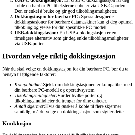
USB-C dokkingstasjon:
En USB-C dokkingstasjon lar deg
koble en bærbar PC til eksterne enheter via USB-C-porten.
Den er enkel å bruke og gir god tilkoblingsmuligheter.
Dokkingstasjon for bærbar PC:
Spesialdesignede
dokkingstasjoner for bærbare datamaskiner kan gi deg optimal
tilkobling og ytelse for din spesifikke PC-modell.
USB-dokkingstasjon:
En USB-dokkingstasjon er en
rimeligere alternativ som gir deg enkle tilkoblingsmuligheter
via USB-porter.
Hvordan velge riktig dokkingstasjon
Når du skal velge en dokkingstasjon for din bærbare PC, bør du ta
hensyn til følgende faktorer:
Kompatibilitet:
Sjekk om dokkingstasjonen er kompatibel med
din bærbare PC-modell og operativsystem.
Tilkoblingsmuligheter:
Vurder hvilke porter og
tilkoblingsmuligheter du trenger for dine enheter.
Antall skjermer:
Hvis du ønsker å koble til flere skjermer
samtidig, må du velge en dokkingstasjon som støtter dette.
Konklusjon