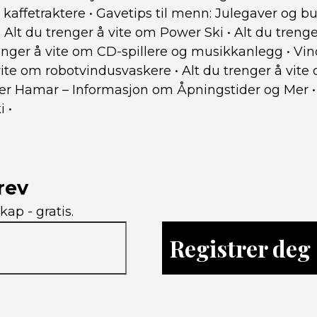
 kaffetraktere
•
Gavetips til menn: Julegaver og bu
•
Alt du trenger å vite om Power Ski
•
Alt du trenge
renger å vite om CD-spillere og musikkanlegg
•
Vin
 vite om robotvindusvaskere
•
Alt du trenger å vite
r Hamar – Informasjon om Åpningstider og Mer
i
•
rev
kap - gratis.
Registrer deg