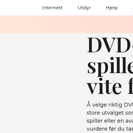
Internett
Utstyr
Hjelp
DVD-
spil
vite 
Å velge riktig DV
store utvalget s
spiller eller en a
vurdere før du tar