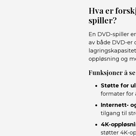
Hva er forsk
spiller?
En DVD-spiller er
av både DVD-er og
lagringskapasitet
oppløsning og me
Funksjoner å se 
Støtte for u
formater for 
Internett- o
tilgang til 
4K-oppløsni
støtter 4K-op