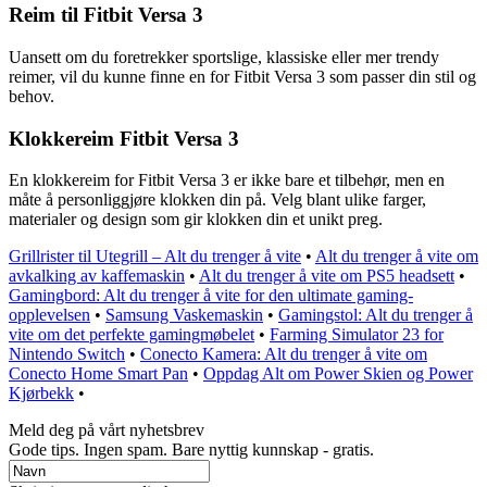
Reim til Fitbit Versa 3
Uansett om du foretrekker sportslige, klassiske eller mer trendy
reimer, vil du kunne finne en for Fitbit Versa 3 som passer din stil og
behov.
Klokkereim Fitbit Versa 3
En klokkereim for Fitbit Versa 3 er ikke bare et tilbehør, men en
måte å personliggjøre klokken din på. Velg blant ulike farger,
materialer og design som gir klokken din et unikt preg.
Grillrister til Utegrill – Alt du trenger å vite
•
Alt du trenger å vite om
avkalking av kaffemaskin
•
Alt du trenger å vite om PS5 headsett
•
Gamingbord: Alt du trenger å vite for den ultimate gaming-
opplevelsen
•
Samsung Vaskemaskin
•
Gamingstol: Alt du trenger å
vite om det perfekte gamingmøbelet
•
Farming Simulator 23 for
Nintendo Switch
•
Conecto Kamera: Alt du trenger å vite om
Conecto Home Smart Pan
•
Oppdag Alt om Power Skien og Power
Kjørbekk
•
Meld deg på vårt nyhetsbrev
Gode ​​tips. Ingen spam. Bare nyttig kunnskap - gratis.