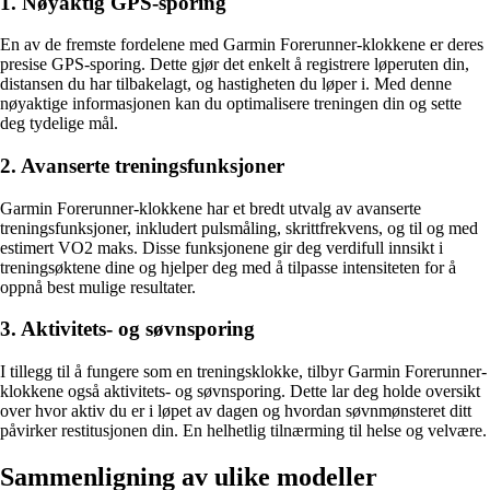
1. Nøyaktig GPS-sporing
En av de fremste fordelene med Garmin Forerunner-klokkene er deres
presise GPS-sporing. Dette gjør det enkelt å registrere løperuten din,
distansen du har tilbakelagt, og hastigheten du løper i. Med denne
nøyaktige informasjonen kan du optimalisere treningen din og sette
deg tydelige mål.
2. Avanserte treningsfunksjoner
Garmin Forerunner-klokkene har et bredt utvalg av avanserte
treningsfunksjoner, inkludert pulsmåling, skrittfrekvens, og til og med
estimert VO2 maks. Disse funksjonene gir deg verdifull innsikt i
treningsøktene dine og hjelper deg med å tilpasse intensiteten for å
oppnå best mulige resultater.
3. Aktivitets- og søvnsporing
I tillegg til å fungere som en treningsklokke, tilbyr Garmin Forerunner-
klokkene også aktivitets- og søvnsporing. Dette lar deg holde oversikt
over hvor aktiv du er i løpet av dagen og hvordan søvnmønsteret ditt
påvirker restitusjonen din. En helhetlig tilnærming til helse og velvære.
Sammenligning av ulike modeller