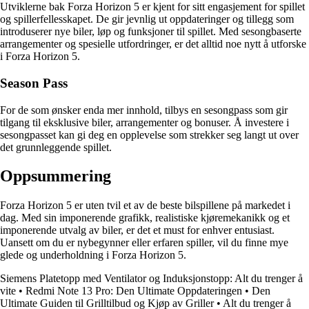
Utviklerne bak Forza Horizon 5 er kjent for sitt engasjement for spillet
og spillerfellesskapet. De gir jevnlig ut oppdateringer og tillegg som
introduserer nye biler, løp og funksjoner til spillet. Med sesongbaserte
arrangementer og spesielle utfordringer, er det alltid noe nytt å utforske
i Forza Horizon 5.
Season Pass
For de som ønsker enda mer innhold, tilbys en sesongpass som gir
tilgang til eksklusive biler, arrangementer og bonuser. Å investere i
sesongpasset kan gi deg en opplevelse som strekker seg langt ut over
det grunnleggende spillet.
Oppsummering
Forza Horizon 5 er uten tvil et av de beste bilspillene på markedet i
dag. Med sin imponerende grafikk, realistiske kjøremekanikk og et
imponerende utvalg av biler, er det et must for enhver entusiast.
Uansett om du er nybegynner eller erfaren spiller, vil du finne mye
glede og underholdning i Forza Horizon 5.
Siemens Platetopp med Ventilator og Induksjonstopp: Alt du trenger å
vite
•
Redmi Note 13 Pro: Den Ultimate Oppdateringen
•
Den
Ultimate Guiden til Grilltilbud og Kjøp av Griller
•
Alt du trenger å