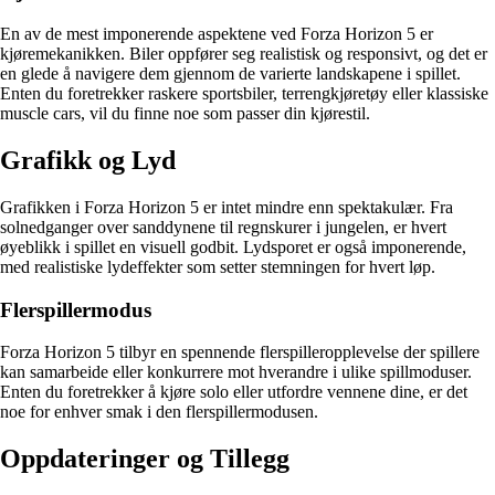
En av de mest imponerende aspektene ved Forza Horizon 5 er
kjøremekanikken. Biler oppfører seg realistisk og responsivt, og det er
en glede å navigere dem gjennom de varierte landskapene i spillet.
Enten du foretrekker raskere sportsbiler, terrengkjøretøy eller klassiske
muscle cars, vil du finne noe som passer din kjørestil.
Grafikk og Lyd
Grafikken i Forza Horizon 5 er intet mindre enn spektakulær. Fra
solnedganger over sanddynene til regnskurer i jungelen, er hvert
øyeblikk i spillet en visuell godbit. Lydsporet er også imponerende,
med realistiske lydeffekter som setter stemningen for hvert løp.
Flerspillermodus
Forza Horizon 5 tilbyr en spennende flerspilleropplevelse der spillere
kan samarbeide eller konkurrere mot hverandre i ulike spillmoduser.
Enten du foretrekker å kjøre solo eller utfordre vennene dine, er det
noe for enhver smak i den flerspillermodusen.
Oppdateringer og Tillegg