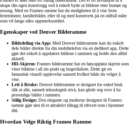
Frameo er ikke bare en vanlig bilderamme. Det er en invitasjon til å
skape din egen kunstvegg ved å enkelt bytte ut bildene etter humør og
sesong. Med en Frameo ramme har du muligheten til å vise frem
ferieminner, familiebilder, eller til og med kunstverk på en stilfull måte
som vil fange alles oppmerksomhet.
Egenskaper ved Denver Bilderamme
Bildedeling via App:
Med Denver bilderamme kan du enkelt
dele bilder direkte fra din mobiltelefon via en dedikert app. Dette
gjør det enkelt å oppdatere bildene i rammen og holde den alltid
aktuell.
HD-Skjerm:
Frameo bilderamme har en høyoppløst skjerm som
viser bildene i all sin prakt og fargerikdom. Dette gir en
fantastisk visuell opplevelse uansett hvilket bilde du velger å
vise.
Lett å Bruke:
Denver bilderamme er designet for enkel bruk
slik at alle, uansett teknologisk nivå, kan glede seg over å ha
personlige bilder i rammen.
Stilig Design:
Den elegante og moderne designen til Frameo
ramme gjør den til et attraktivt tillegg til ethvert rom i hjemmet
ditt.
Hvordan Velge Riktig Frameo Ramme