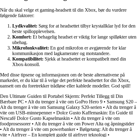
Når du skal velge et gaming-headsett til din Xbox, bør du vurdere
følgende faktorer:
Lydkvalitet:
Sørg for at headsettet tilbyr krystallklar lyd for den
beste spillopplevelsen.
Komfort:
Et behagelig headset er viktig for lange spilløkter uten
ubehag.
Mikrofonkvalitet:
En god mikrofon er avgjørende for klar
kommunikasjon med lagkamerater og motstandere.
Kompatibilitet:
Sjekk at headsettet er kompatibelt med din
Xbox-konsoll.
Med disse tipsene og informasjonen om de beste alternativene på
markedet, er du klar til å velge det perfekte headsettet for din Xbox,
uansett om du foretrekker trådløse eller kablede modeller. God spill!
Den Ultimate Guiden til Portabel Skjerm: Perfekt Tillegg til Din
Bærbare PC
•
Alt du trenger å vite om GoPro Hero 9
•
Samsung S20 –
Alt du trenger å vite om Samsung Galaxy S20-serien
•
Alt du trenger å
vite om USB-minnepenner
•
Dolce Gusto Kaffemaskin: En Guide til
Nescafé Dolce Gusto Kapselmaskin
•
Alt du trenger å vite om
foodprosessorer
•
Alt du trenger å vite om Power Alta og åpningstider
•
Alt du trenger å vite om powerbanker
•
Bølgetang: Alt du trenger å
vite
•
Airfryer – En komplett guide til airfryer teknologi
•