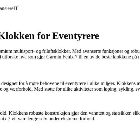
ansiere
IT
Klokken for Eventyrere
emium multisport- og friluftsklokker. Med avanserte funksjoner og robus
vi utforske hva som gjør Garmin Fenix 7 til en av de beste klokkene på 
gnet for å møte behovene til eventyrere i ulike miljøer. Klokkens ava
værforhold. Med støtte for ulike aktiviteter som løping, sykling, svøm
hold. Klokkens robuste konstruksjon gjør den vanntett og støtsikker, slik
nix 7 vil vare lenge selv under ekstreme forhold.