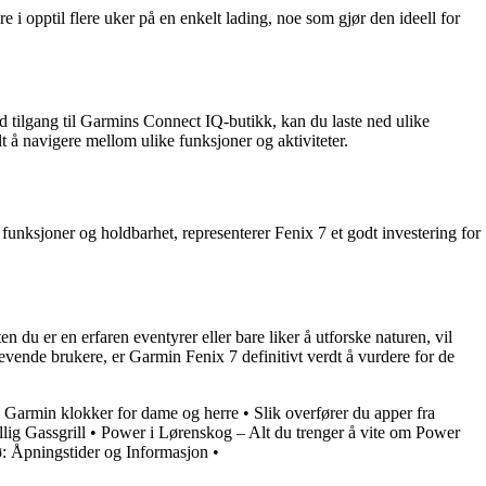
 opptil flere uker på en enkelt lading, noe som gjør den ideell for
d tilgang til Garmins Connect IQ-butikk, kan du laste ned ulike
t å navigere mellom ulike funksjoner og aktiviteter.
unksjoner og holdbarhet, representerer Fenix 7 et godt investering for
 du er en erfaren eventyrer eller bare liker å utforske naturen, vil
evende brukere, er Garmin Fenix 7 definitivt verdt å vurdere for de
m Garmin klokker for dame og herre
•
Slik overfører du apper fra
lig Gassgrill
•
Power i Lørenskog – Alt du trenger å vite om Power
 Åpningstider og Informasjon
•