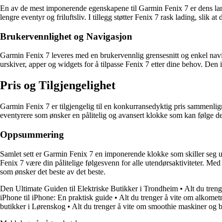
En av de mest imponerende egenskapene til Garmin Fenix 7 er dens lange
lengre eventyr og friluftsliv. I tillegg støtter Fenix 7 rask lading, slik a
Brukervennlighet og Navigasjon
Garmin Fenix 7 leveres med en brukervennlig grensesnitt og enkel navig
urskiver, apper og widgets for å tilpasse Fenix 7 etter dine behov. Den
Pris og Tilgjengelighet
Garmin Fenix 7 er tilgjengelig til en konkurransedyktig pris sammenlig
eventyrere som ønsker en pålitelig og avansert klokke som kan følge dem
Oppsummering
Samlet sett er Garmin Fenix 7 en imponerende klokke som skiller seg ut m
Fenix 7 være din pålitelige følgesvenn for alle utendørsaktiviteter. Me
som ønsker det beste av det beste.
Den Ultimate Guiden til Elektriske Butikker i Trondheim
•
Alt du treng
iPhone til iPhone: En praktisk guide
•
Alt du trenger å vite om alkomet
butikker i Lørenskog
•
Alt du trenger å vite om smoothie maskiner og 