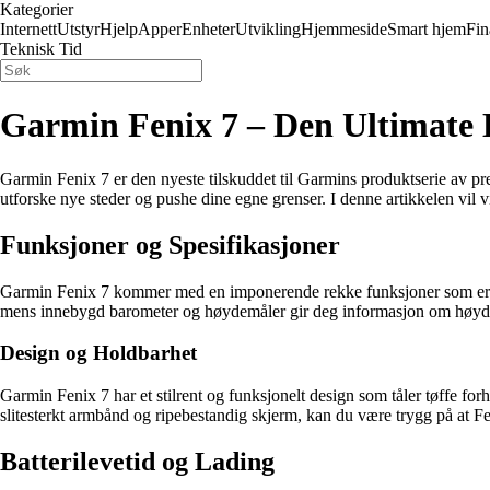
Kategorier
Internett
Utstyr
Hjelp
Apper
Enheter
Utvikling
Hjemmeside
Smart hjem
Fin
Teknisk Tid
Garmin Fenix 7 – Den Ultimate 
Garmin Fenix 7 er den nyeste tilskuddet til Garmins produktserie av pr
utforske nye steder og pushe dine egne grenser. I denne artikkelen vil 
Funksjoner og Spesifikasjoner
Garmin Fenix 7 kommer med en imponerende rekke funksjoner som er desi
mens innebygd barometer og høydemåler gir deg informasjon om høyde og 
Design og Holdbarhet
Garmin Fenix 7 har et stilrent og funksjonelt design som tåler tøffe for
slitesterkt armbånd og ripebestandig skjerm, kan du være trygg på at Fe
Batterilevetid og Lading