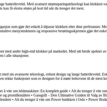
 batterilevetid. Med avansert strømsparingsteknologi kan klokken vare i
t du kan få ekstra strøm på kort tid når du trenger det mest.
asjon som gjør det enkelt å tilpasse klokken etter dine preferanser. Me
 intuitive menystrukturen og responsive berøringsskjermen gjør det enkel
net med andre high-end klokker på markedet. Med sitt brede spekter av f
 i alle situasjoner.
ed sin avanserte teknologi, robust design og lange batterilevetid. Enten
d en rekke funksjoner som er designet for å møte behovene til de mest kr
er å vite om isbitmaskiner: En komplett guide
•
Alt du trenger å vite o
re og promillemålere
•
Gassgrill – Den Ultimative Guiden til Valg av Bil
blendere
•
Alt du trenger å vite om Power butikken i Oslo
•
Power Bodø: