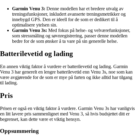
Garmin Venu 3:
Denne modellen har et bredere utvalg av
treningsfunksjoner, inkludert avanserte treningsmetrikker og
innebygd GPS. Den er ideell for de som er dedikert til å
optimalisere ytelsen sin.
Garmin Venu 3s:
Med fokus på helse- og velværefunksjoner,
som stressmåling og søvnregistrering, passer denne modellen
bedre for de som ønsker å ta vare på sin generelle helse.
Batterilevetid og lading
En annen viktig faktor å vurdere er batterilevetid og lading. Garmin
Venu 3 har generelt en lengre batterilevetid enn Venu 3s, noe som kan
være avgjørende for de som er mye på farten og ikke alltid har tilgang
til lading.
Pris
Prisen er også en viktig faktor å vurdere. Garmin Venu 3s har vanligvis
en litt lavere pris sammenlignet med Venu 3, så hvis budsjettet ditt er
begrenset, kan dette være et viktig hensyn.
Oppsummering