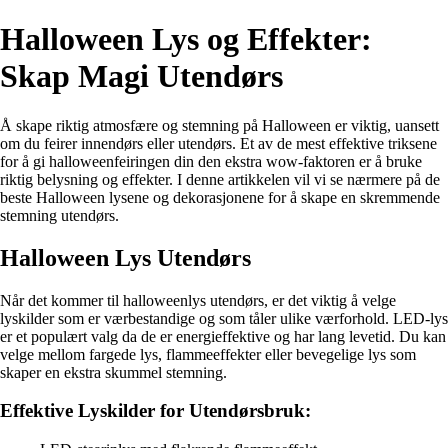
Halloween Lys og Effekter:
Skap Magi Utendørs
Å skape riktig atmosfære og stemning på Halloween er viktig, uansett
om du feirer innendørs eller utendørs. Et av de mest effektive triksene
for å gi halloweenfeiringen din den ekstra wow-faktoren er å bruke
riktig belysning og effekter. I denne artikkelen vil vi se nærmere på de
beste Halloween lysene og dekorasjonene for å skape en skremmende
stemning utendørs.
Halloween Lys Utendørs
Når det kommer til halloweenlys utendørs, er det viktig å velge
lyskilder som er værbestandige og som tåler ulike værforhold. LED-lys
er et populært valg da de er energieffektive og har lang levetid. Du kan
velge mellom fargede lys, flammeeffekter eller bevegelige lys som
skaper en ekstra skummel stemning.
Effektive Lyskilder for Utendørsbruk: