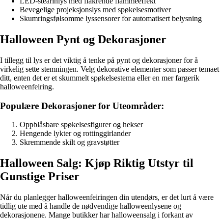
LED-stearinlys med flakrende flammeeffekt
Bevegelige projeksjonslys med spøkelsesmotiver
Skumringsfølsomme lyssensorer for automatisert belysning
Halloween Pynt og Dekorasjoner
I tillegg til lys er det viktig å tenke på pynt og dekorasjoner for å
virkelig sette stemningen. Velg dekorative elementer som passer temaet
ditt, enten det er et skummelt spøkelsestema eller en mer fargerik
halloweenfeiring.
Populære Dekorasjoner for Uteområder:
Oppblåsbare spøkelsesfigurer og hekser
Hengende lykter og rottinggirlander
Skremmende skilt og gravstøtter
Halloween Salg: Kjøp Riktig Utstyr til
Gunstige Priser
Når du planlegger halloweenfeiringen din utendørs, er det lurt å være
tidlig ute med å handle de nødvendige halloweenlysene og
dekorasjonene. Mange butikker har halloweensalg i forkant av