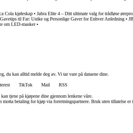
ca Cola kjøleskap
•
Jabra Elite 4 – Ditt ultimate valg for trådløse ørepr
Gavetips til Far: Unike og Personlige Gaver for Enhver Anledning
•
JB
vite om LED-masker
•
g, du kan alltid melde deg av. Vi tar vare på dataene dine.
terest
TikTok
Mail
RSS
g kan tjene på kjøpene dine gjennom lenkene våre.
tta betaling for kjøp via forretningspartnere. Bruk uten tillatelse er ik