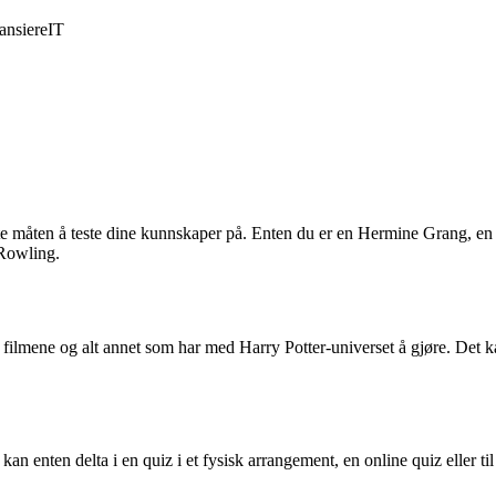
ansiere
IT
e måten å teste dine kunnskaper på. Enten du er en Hermine Grang, en Ha
 Rowling.
filmene og alt annet som har med Harry Potter-universet å gjøre. Det k
an enten delta i en quiz i et fysisk arrangement, en online quiz eller ti