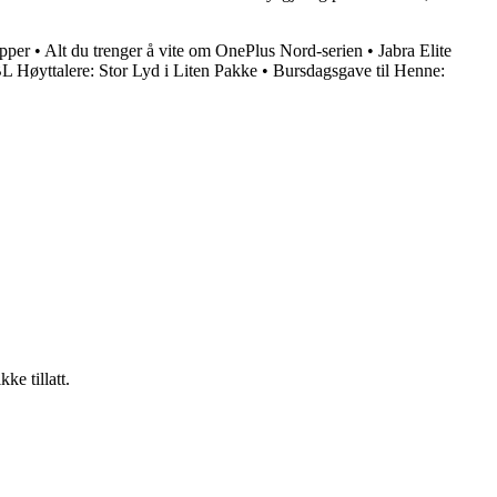
opper
•
Alt du trenger å vite om OnePlus Nord-serien
•
Jabra Elite
L Høyttalere: Stor Lyd i Liten Pakke
•
Bursdagsgave til Henne:
ke tillatt.