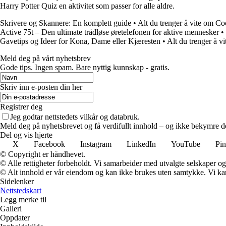
Harry Potter Quiz en aktivitet som passer for alle aldre.
Skrivere og Skannere: En komplett guide
•
Alt du trenger å vite om Co
Active 75t – Den ultimate trådløse øretelefonen for aktive mennesker
•
Gavetips og Ideer for Kona, Dame eller Kjæresten
•
Alt du trenger å 
Meld deg på vårt nyhetsbrev
Gode ​​tips. Ingen spam. Bare nyttig kunnskap - gratis.
Skriv inn e-posten din her
Registrer deg
Jeg godtar nettstedets vilkår og databruk.
Meld deg på nyhetsbrevet og få verdifullt innhold – og ikke bekymre de
Del og vis hjerte
X
Facebook
Instagram
LinkedIn
YouTube
Pin
© Copyright er håndhevet.
© Alle rettigheter forbeholdt. Vi samarbeider med utvalgte selskaper o
© Alt innhold er vår eiendom og kan ikke brukes uten samtykke. Vi kan mo
Sidelenker
Nettstedskart
Legg merke til
Galleri
Oppdater