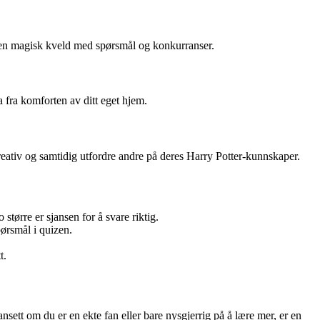
r en magisk kveld med spørsmål og konkurranser.
a fra komforten av ditt eget hjem.
eativ og samtidig utfordre andre på deres Harry Potter-kunnskaper.
større er sjansen for å svare riktig.
pørsmål i quizen.
t.
t om du er en ekte fan eller bare nysgjerrig på å lære mer, er en