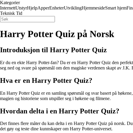
Kategorier
Internett
Utstyr
Hjelp
Apper
Enheter
Utvikling
Hjemmeside
Smart hjem
Fin
Teknisk Tid
Harry Potter Quiz på Norsk
Introduksjon til Harry Potter Quiz
Er du en ekte Harry Potter-fan? Da er en Harry Potter Quiz den perfekt
seg ned og svare på spørsmål om den magiske verdenen skapt av J.K.
Hva er en Harry Potter Quiz?
En Harry Potter Quiz er en samling spørsmål og svar basert på bøkene, 
magien og historiene som utspiller seg i bøkene og filmene.
Hvordan delta i en Harry Potter Quiz?
Det finnes flere måter du kan delta i en Harry Potter Quiz på norsk. Du k
det gøy og teste dine kunnskaper om Harry Potter-universet.