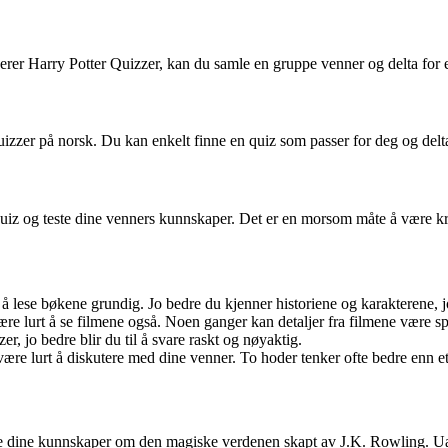
gerer Harry Potter Quizzer, kan du samle en gruppe venner og delta fo
Quizzer på norsk. Du kan enkelt finne en quiz som passer for deg og delt
Quiz og teste dine venners kunnskaper. Det er en morsom måte å være kr
å lese bøkene grundig. Jo bedre du kjenner historiene og karakterene, jo 
ære lurt å se filmene også. Noen ganger kan detaljer fra filmene være s
er, jo bedre blir du til å svare raskt og nøyaktig.
være lurt å diskutere med dine venner. To hoder tenker ofte bedre enn et
dine kunnskaper om den magiske verdenen skapt av J.K. Rowling. Uanset