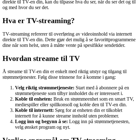
direkte til TV-en din, kan du tilpasse hva du ser, når du ser det og til
og med hvor du ser det.
Hva er TV-streaming?
TV-streaming refererer til overføring av videoinnhold via internett
direkte til TV-en din. Dette gjør det mulig å se favorittprogrammene
dine når som helst, uten å måtte vente på spesifikke sendetider.
Hvordan streame til TV
Å streame til TV-en din er enkelt med riktig utstyr og tilgang til
strømmetjenester. Følg disse trinnene for å komme i gang:
Velg riktig strømmetjeneste:
Start med å abonnere på en
strømmetjeneste som tilbyr innholdet du er interessert i.
Koble til enheten:
Bruk en strømmeenhet som en smart TV,
mediespiller eller spillkonsoll og koble den til TV-en din.
Koble til internett:
Sørg for at enheten din er tilkoblet
internett for å kunne streame innhold uten problemer.
Logg inn og begynn å se:
Logg inn på strømmetjenesten,
velg ønsket program og nyt.