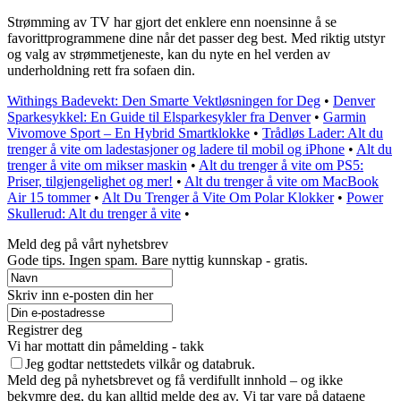
Strømming av TV har gjort det enklere enn noensinne å se
favorittprogrammene dine når det passer deg best. Med riktig utstyr
og valg av strømmetjeneste, kan du nyte en hel verden av
underholdning rett fra sofaen din.
Withings Badevekt: Den Smarte Vektløsningen for Deg
•
Denver
Sparkesykkel: En Guide til Elsparkesykler fra Denver
•
Garmin
Vivomove Sport – En Hybrid Smartklokke
•
Trådløs Lader: Alt du
trenger å vite om ladestasjoner og ladere til mobil og iPhone
•
Alt du
trenger å vite om mikser maskin
•
Alt du trenger å vite om PS5:
Priser, tilgjengelighet og mer!
•
Alt du trenger å vite om MacBook
Air 15 tommer
•
Alt Du Trenger å Vite Om Polar Klokker
•
Power
Skullerud: Alt du trenger å vite
•
Meld deg på vårt nyhetsbrev
Gode ​​tips. Ingen spam. Bare nyttig kunnskap - gratis.
Skriv inn e-posten din her
Registrer deg
Vi har mottatt din påmelding - takk
Jeg godtar nettstedets vilkår og databruk.
Meld deg på nyhetsbrevet og få verdifullt innhold – og ikke
bekymre deg, du kan alltid melde deg av. Vi tar vare på dataene