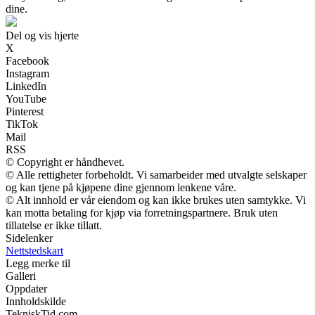
dine.
Del og vis hjerte
X
Facebook
Instagram
LinkedIn
YouTube
Pinterest
TikTok
Mail
RSS
© Copyright er håndhevet.
© Alle rettigheter forbeholdt. Vi samarbeider med utvalgte selskaper
og kan tjene på kjøpene dine gjennom lenkene våre.
© Alt innhold er vår eiendom og kan ikke brukes uten samtykke. Vi
kan motta betaling for kjøp via forretningspartnere. Bruk uten
tillatelse er ikke tillatt.
Sidelenker
Nettstedskart
Legg merke til
Galleri
Oppdater
Innholdskilde
TekniskTid.com