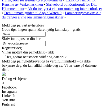
Hurtiglader for iPhone og Apple-enheter
•
Eddik og Natron for
Rensing av Vaskemaskinen
•
Skrivebord og Kontorpult for Ditt
Hjemmekontor
•
Alt du trenger å vite om routere og internettbokser
•
Den ultimate guiden til Apple Watch 9
•
Lamineringsmaskin: Alt
du trenger å vite om lamineringsmaskiner
•
Meld deg på vårt nyhetsbrev
Gode ​​tips. Ingen spam. Bare nyttig kunnskap - gratis.
Skriv inn e-posten din her
Registrer deg
Vi har mottatt din påmelding - takk
Jeg godtar nettstedets vilkår og databruk.
Meld deg på nyhetsbrevet og få verdifullt innhold – og ikke
bekymre deg, du kan alltid melde deg av. Vi tar vare på dataene
dine.
Del og vis hjerte
X
Facebook
Instagram
LinkedIn
YouTube
Pinterest