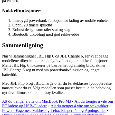
på ett sted.
Nøkkelfunksjoner:
Innebygd powerbank-funksjon for lading av mobile enheter
Opptil 20 timers spilletid
Robust design som tåler støt og slag
Bluetooth-tilkobling med god rekkevidde
Sammenligning
Når vi sammenligner JBL Flip 6 og JBL Charge 6, ser vi at begge
modellene tilbyr imponerende lydkvalitet og praktiske funksjoner.
Mens JBL Flip 6 fokuserer på bærbarhet og allsidig bruk, skiller
JBL Charge 6 seg ut med sin powerbank-funksjon og lengre
batteritid.
Med JBL Flip 6 og JBL Charge 6 får du førsteklasses lydopplevelse
uansett hvor du er. Velg modellen som passer best til dine behov og
nyt favorittmusikken din i høy kvalitet.
Alt du trenger å vite om MacBook Pro M3
•
Alt du trenger å vite om
PC ladere og USB-C ladere
•
Alt du trenger å vite om steketakker
•
Power i Fagernes, Valdres og Leira: Ekspertråd og Åpningstider
•