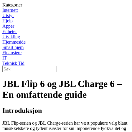
Kategorier
Internett
Utstyr
Hjelp
Apper
Enheter
Utvikling
Hjemmeside
Smart hjem
Finansiere
IT
Teknisk Tid
JBL Flip 6 og JBL Charge 6 –
En omfattende guide
Introduksjon
JBL Flip-serien og JBL Charge-serien har vært populære valg blant
musikkelskere og lydentusiaster for sin imponerende lydkvalitet og