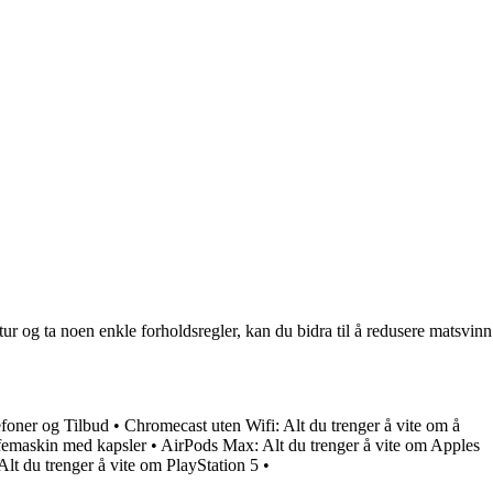
tur og ta noen enkle forholdsregler, kan du bidra til å redusere matsvinn
efoner og Tilbud
•
Chromecast uten Wifi: Alt du trenger å vite om å
ffemaskin med kapsler
•
AirPods Max: Alt du trenger å vite om Apples
Alt du trenger å vite om PlayStation 5
•