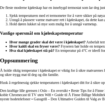
De fleste moderne kjøleskap har en innebygd termostat som lar deg juster
Sjekk temperaturen med et termometer for å være sikker på nøya
Unngå å plassere varme matvarer rett i kjøleskapet, da dette kan 
Hold døren lukket så mye som mulig for å unngå varmetap.
Vanlige spørsmål om kjøleskapstemperatur
Hvor mange grader skal det være i kjøleskapet?
Anbefalt tem
Hvor kaldt skal en fryser være?
Fryseren bør holde en temperat
Hva skal kjøleskapet stå på?
En temperatur på 4°C er ideell fo
Oppsummering
Å holde riktig temperatur i kjøleskapet er viktig for å sikre matvarenes
og sikre trygg mat til deg og din familie.
Husk å regelmessig sjekke temperaturen i kjøleskapet ditt for å sikre 
Den kraftige lille grensen i Oslo – En oversikt
•
Beste Tips for å Finn
koble Chromecast til TV uten Wifi
•
Guide til Å Finne Billige Mobilte
nyeste hodetelefoner
•
Gassgrill – Den Ultimative Guiden til Valg av Bi