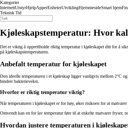
Kategorier
Internett
Utstyr
Hjelp
Apper
Enheter
Utvikling
Hjemmeside
Smart hjem
Fin
Teknisk Tid
Kjøleskapstemperatur: Hvor kal
Det er viktig å opprettholde riktig temperatur i kjøleskapet ditt for å s
på kjøleskapstemperaturen.
Anbefalt temperatur for kjøleskapet
Den ideelle temperaturen i et kjøleskap ligger vanligvis mellom 2°C og
hindrer bakterievekst.
Hvorfor er riktig temperatur viktig?
Når temperaturen i kjøleskapet er for høy, øker risikoen for at matvarer 
Omvendt kan en for lav temperatur føre til at enkelte matvarer fryser, n
Hvordan justere temperaturen i kjøleskape