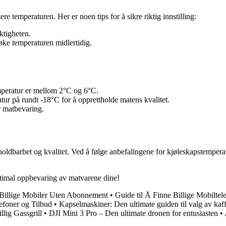
e temperaturen. Her er noen tips for å sikre riktig innstilling:
ktigheten.
øke temperaturen midlertidig.
peratur er mellom 2°C og 6°C.
ur på rundt -18°C for å opprettholde matens kvalitet.
r matbevaring.
 holdbarhet og kvalitet. Ved å følge anbefalingene for kjøleskapstempera
optimal oppbevaring av matvarene dine!
e Billige Mobiler Uten Abonnement
•
Guide til Å Finne Billige Mobiltel
lefoner og Tilbud
•
Kapselmaskiner: Den ultimate guiden til valg av ka
llig Gassgrill
•
DJI Mini 3 Pro – Den ultimate dronen for entusiasten
•