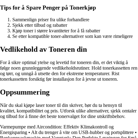
Tips for å Spare Penger på Tonerkjøp
Sammenlign priser fra ulike forhandlere
Sjekk etter tilbud og rabatter
Kjøp toner i større kvantiteter for å få rabatter
Se etter kompatible toner-alternativer som kan være rimeligere
Vedlikehold av Toneren din
For å sikre optimal ytelse og levetid for toneren din, er det viktig å
følge noen grunnleggende vedlikeholdsrutiner. Hold tonerkassetten ren
og tørr, og unngå å utsette den for ekstreme temperaturer. Rist
tonerkassetten forsiktig før installasjon for å jevne ut toneren.
Oppsummering
Når du skal kjøpe laser toner til din skriver, bør du ta hensyn til
kvalitet, kompatibilitet og pris. Utforsk ulike alternativer, sjekk omtaler
og tilbud for å finne det beste tonervalget for dine utskriftsbehov.
Varmepumpe med Aircondition: Effektiv Klimakontroll og
Energisparing
•
Alt du trenger å vite om USB-hubber og portsplittere
•
Benkoppvaskmaskin med Vanntank: Den Perfekte Løsningen for Små