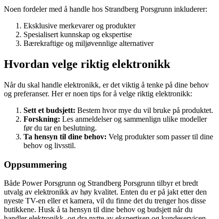
Noen fordeler med å handle hos Strandberg Porsgrunn inkluderer:
Eksklusive merkevarer og produkter
Spesialisert kunnskap og ekspertise
Bærekraftige og miljøvennlige alternativer
Hvordan velge riktig elektronikk
Når du skal handle elektronikk, er det viktig å tenke på dine behov
og preferanser. Her er noen tips for å velge riktig elektronikk:
Sett et budsjett:
Bestem hvor mye du vil bruke på produktet.
Forskning:
Les anmeldelser og sammenlign ulike modeller
før du tar en beslutning.
Ta hensyn til dine behov:
Velg produkter som passer til dine
behov og livsstil.
Oppsummering
Både Power Porsgrunn og Strandberg Porsgrunn tilbyr et bredt
utvalg av elektronikk av høy kvalitet. Enten du er på jakt etter den
nyeste TV-en eller et kamera, vil du finne det du trenger hos disse
butikkene. Husk å ta hensyn til dine behov og budsjett når du
handler elektronikk, og dra nytte av ekspertisen og kundeservicen