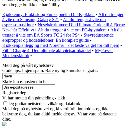
som begge butikkene har å tilby.
Kjøkkenøy: Praktisk og Funksjonelt i Ditt Kjøkken
•
Alt du trenger
å vite om Samsung Galaxy S21
•
Alt du trenger å vite om
espressomaskiner
•
Nesehårtrimmer: Din Ultimate Guide til å Fjerne
Nesehår Effektivt
•
Alt du trenger å vite om PC-høyttalere
•
Alt du
trenger å vite om EA Sports FC 24 for PS4
•
Støyreduserende
ørepropper og hodetelefoner: En komplett guide
•
Kjøkkenplanlegging med Norema – det beste valget for ditt hjem
•
Fitbit Charge 4: Den ultimate aktivitetsarmbåndet
•
MyPower
Medlemsklubb
•
Meld deg på vårt nyhetsbrev
Gode ​​tips. Ingen spam. Bare nyttig kunnskap - gratis.
Skriv inn e-posten din her
Registrer deg
Vi har mottatt din påmelding - takk
Jeg godtar nettstedets vilkår og databruk.
Meld deg på nyhetsbrevet og få verdifullt innhold – og ikke
bekymre deg, du kan alltid melde deg av. Vi tar vare på dataene
dine.