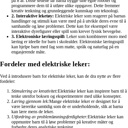
på 8 år. Disse settene lar barna bygge sine egne roboter og
programmere dem til å utføre ulike oppgaver. Dette fremmer
kreativ tenkning og grunnleggende kunnskap om teknologi.
2. Interaktive leketøy:
Elektriske leker som reagerer på barnas
handlinger og stimuli kan være med på å utvikle deres evne til å
samhandle og løse problemer. Dette kan for eksempel være
interaktive dyrefigurer eller spill som krever fysisk bevegelse.
3. Elektroniske læringsspill:
Leker som kombinerer moro med
læring er ideelle for barn i skolealder. Elektroniske læringsspill
kan hjelpe barn med fag som matte, språk og naturfag på en
engasjerende måte.
Fordeler med elektriske leker:
Ved å introdusere barn for elektriske leker, kan de dra nytte av flere
fordeler:
Stimulering av kreativitet:
Elektriske leker kan inspirere barn til å
tenke utenfor boksen og eksperimentere med ulike konsepter.
Læring gjennom lek:
Mange elektriske leker er designet for å
være lærerike samtidig som de er underholdende, slik at barna
kan lære mens de leker.
Utfordring av problemløsningsferdigheter:
Elektriske leker kan
oppmuntre barn til å løse problemer på kreative måter og
forbedre deres analytiske tenkning.