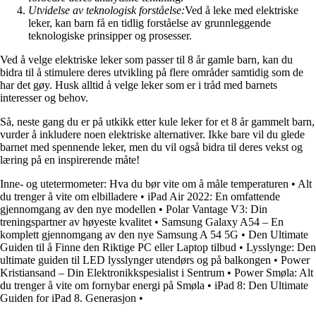
Utvidelse av teknologisk forståelse:
Ved å leke med elektriske
leker, kan barn få en tidlig forståelse av grunnleggende
teknologiske prinsipper og prosesser.
Ved å velge elektriske leker som passer til 8 år gamle barn, kan du
bidra til å stimulere deres utvikling på flere områder samtidig som de
har det gøy. Husk alltid å velge leker som er i tråd med barnets
interesser og behov.
Så, neste gang du er på utkikk etter kule leker for et 8 år gammelt barn,
vurder å inkludere noen elektriske alternativer. Ikke bare vil du glede
barnet med spennende leker, men du vil også bidra til deres vekst og
læring på en inspirerende måte!
Inne- og utetermometer: Hva du bør vite om å måle temperaturen
•
Alt
du trenger å vite om elbilladere
•
iPad Air 2022: En omfattende
gjennomgang av den nye modellen
•
Polar Vantage V3: Din
treningspartner av høyeste kvalitet
•
Samsung Galaxy A54 – En
komplett gjennomgang av den nye Samsung A 54 5G
•
Den Ultimate
Guiden til å Finne den Riktige PC eller Laptop tilbud
•
Lysslynge: Den
ultimate guiden til LED lysslynger utendørs og på balkongen
•
Power
Kristiansand – Din Elektronikkspesialist i Sentrum
•
Power Smøla: Alt
du trenger å vite om fornybar energi på Smøla
•
iPad 8: Den Ultimate
Guiden for iPad 8. Generasjon
•