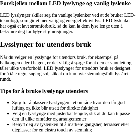
Forskjellen mellom LED lysslynge og vanlig lyslenke
LED lysslynger skiller seg fra vanlige lyslenker ved at de bruker LED-
teknologi, som gir et mer varig og energieffektivt lys. LED lyslenker
har også et lavt strømforbruk, så du kan la dem lyse lenge uten å
bekymre deg for høye strømregninger.
Lysslynger for utendørs bruk
Når du velger en lysslynge for utendørs bruk, for eksempel på
balkongen eller i hagen, er det viktig å sørge for at den er vanntett og
tåler ulike værforhold. LED lysslynger for utendørs bruk er designet
for å tåle regn, snø og sol, slik at du kan nyte stemningsfullt lys året
rundt.
Tips for å bruke lysslynge utendørs
Sørg for å plassere lysslyngen i et område hvor den får god
lufting og ikke blir utsatt for direkte fuktighet
Velg en lysslynge med justerbar lengde, slik at du kan tilpasse
den til ulike områder og arrangementer
Benytt deg av lyslenken til å markere gangstier, terrasser eller
uteplasser for en ekstra touch av stemning