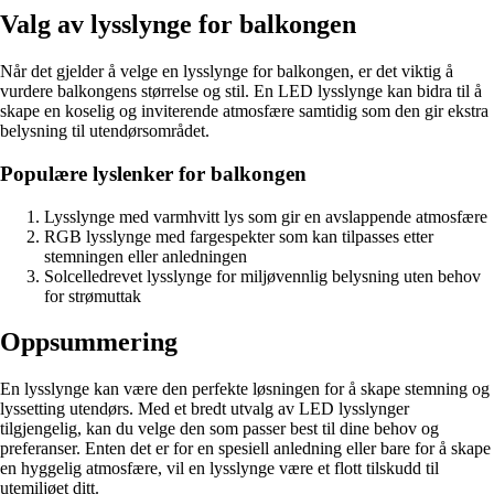
Valg av lysslynge for balkongen
Når det gjelder å velge en lysslynge for balkongen, er det viktig å
vurdere balkongens størrelse og stil. En LED lysslynge kan bidra til å
skape en koselig og inviterende atmosfære samtidig som den gir ekstra
belysning til utendørsområdet.
Populære lyslenker for balkongen
Lysslynge med varmhvitt lys som gir en avslappende atmosfære
RGB lysslynge med fargespekter som kan tilpasses etter
stemningen eller anledningen
Solcelledrevet lysslynge for miljøvennlig belysning uten behov
for strømuttak
Oppsummering
En lysslynge kan være den perfekte løsningen for å skape stemning og
lyssetting utendørs. Med et bredt utvalg av LED lysslynger
tilgjengelig, kan du velge den som passer best til dine behov og
preferanser. Enten det er for en spesiell anledning eller bare for å skape
en hyggelig atmosfære, vil en lysslynge være et flott tilskudd til
utemiljøet ditt.