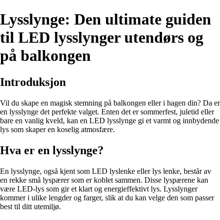
Lysslynge: Den ultimate guiden
til LED lysslynger utendørs og
på balkongen
Introduksjon
Vil du skape en magisk stemning på balkongen eller i hagen din? Da er
en lysslynge det perfekte valget. Enten det er sommerfest, juletid eller
bare en vanlig kveld, kan en LED lysslynge gi et varmt og innbydende
lys som skaper en koselig atmosfære.
Hva er en lysslynge?
En lysslynge, også kjent som LED lyslenke eller lys lenke, består av
en rekke små lyspærer som er koblet sammen. Disse lyspærene kan
være LED-lys som gir et klart og energieffektivt lys. Lysslynger
kommer i ulike lengder og farger, slik at du kan velge den som passer
best til ditt utemiljø.