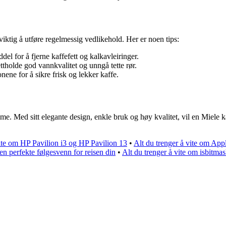
 viktig å utføre regelmessig vedlikehold. Her er noen tips:
l for å fjerne kaffefett og kalkavleiringer.
holde god vannkvalitet og unngå tette rør.
jonene for å sikre frisk og lekker kaffe.
. Med sitt elegante design, enkle bruk og høy kvalitet, vil en Miele kaff
vite om HP Pavilion i3 og HP Pavilion 13
•
Alt du trenger å vite om App
n perfekte følgesvenn for reisen din
•
Alt du trenger å vite om isbitma