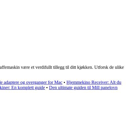
emaskin være et verdifullt tillegg til ditt kjøkken. Utforsk de ulike
le adaptere og overganger for Mac
•
Hjemmekino Receiver: Alt du
skiner: En komplett guide
•
Den ultimate guiden til Mill panelovn