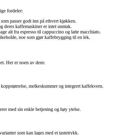
ige fordeler:
 som passer godt inn på ethvert kjøkken.
og deres kaffemaskiner er intet unntak.
e alt fra espresso til cappuccino og latte macchiato.
keholde, noe som gjør kaffebrygging til en lek.
et. Her er noen av dem:
r koppstørrelse, melkeskummer og integrert kaffekvern.
er med sin enkle betjening og høy ytelse.
arianter som kan lages med et tastetrykk.