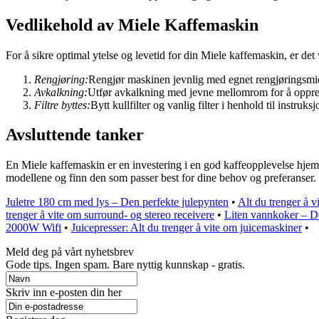
Vedlikehold av Miele Kaffemaskin
For å sikre optimal ytelse og levetid for din Miele kaffemaskin, er det
Rengjøring:
Rengjør maskinen jevnlig med egnet rengjøringsmidde
Avkalkning:
Utfør avkalkning med jevne mellomrom for å opprett
Filtre byttes:
Bytt kullfilter og vanlig filter i henhold til instruks
Avsluttende tanker
En Miele kaffemaskin er en investering i en god kaffeopplevelse hjemme
modellene og finn den som passer best for dine behov og preferanser.
Juletre 180 cm med lys – Den perfekte julepynten
•
Alt du trenger å 
trenger å vite om surround- og stereo receivere
•
Liten vannkoker – De
2000W Wifi
•
Juicepresser: Alt du trenger å vite om juicemaskiner
•
Meld deg på vårt nyhetsbrev
Gode ​​tips. Ingen spam. Bare nyttig kunnskap - gratis.
Skriv inn e-posten din her