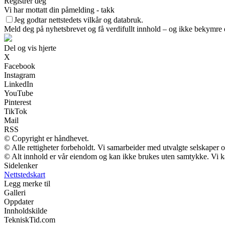
Registrer deg
Vi har mottatt din påmelding - takk
Jeg godtar nettstedets vilkår og databruk.
Meld deg på nyhetsbrevet og få verdifullt innhold – og ikke bekymre d
Del og vis hjerte
X
Facebook
Instagram
LinkedIn
YouTube
Pinterest
TikTok
Mail
RSS
© Copyright er håndhevet.
© Alle rettigheter forbeholdt. Vi samarbeider med utvalgte selskaper
© Alt innhold er vår eiendom og kan ikke brukes uten samtykke. Vi kan m
Sidelenker
Nettstedskart
Legg merke til
Galleri
Oppdater
Innholdskilde
TekniskTid.com