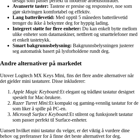
design som passer perfekt til moderne arbeidsområder.
Avanserte taster:
Tastene er presise og responsive, noe som
gjør skrivingen komfortabel og effektiv.
Lang batterilevetid:
Med opptil 5 måneders batterilevetid
trenger du ikke å bekymre deg for hyppig lading.
Integrert støtte for flere enheter:
Du kan enkelt bytte mellom
ulike enheter som datamaskiner, nettbrett og smarttelefoner med
et enkelt tastetrykk.
Smart bakgrunnsbelysning:
Bakgrunnsbelysningen justerer
seg automatisk basert på lysforholdene rundt deg.
Andre alternativer på markedet
Utover Logitech MX Keys Mini, fins det flere andre alternativer når
det gjelder mini tastaturer. Disse inkluderer:
Apple Magic Keyboard:
Et elegant og trådløst tastatur designet
spesielt for Mac-brukere.
Razer Turret Mini:
Et kompakt og gaming-vennlig tastatur for de
som liker å spille på PC-en.
Microsoft Surface Keyboard:
Et stilrent og funksjonelt tastatur
som passer perfekt til Surface-enheter.
Uansett hvilket mini tastatur du velger, er det viktig å vurdere dine
behov og preferanser for å finne det beste alternativet for deg.