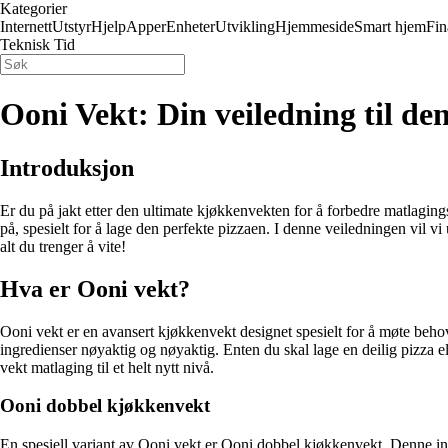
Kategorier
Internett
Utstyr
Hjelp
Apper
Enheter
Utvikling
Hjemmeside
Smart hjem
Fin
Teknisk Tid
Ooni Vekt: Din veiledning til d
Introduksjon
Er du på jakt etter den ultimate kjøkkenvekten for å forbedre matlagin
på, spesielt for å lage den perfekte pizzaen. I denne veiledningen vil 
alt du trenger å vite!
Hva er Ooni vekt?
Ooni vekt er en avansert kjøkkenvekt designet spesielt for å møte beh
ingredienser nøyaktig og nøyaktig. Enten du skal lage en deilig pizza e
vekt matlaging til et helt nytt nivå.
Ooni dobbel kjøkkenvekt
En spesiell variant av Ooni vekt er Ooni dobbel kjøkkenvekt. Denne inn