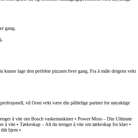
ver gang.
g.
l du kunne lage den perfekte pizzaen hver gang. Fra å måle deigens vekt
profesjonell, vil Ooni vekt være din pålitelige partner for nøyaktige
renger å vite om Bosch vaskemaskiner
•
Power Moss – Din Ultimate
r å vite
•
Tørkeskap – Alt du trenger å vite om tørkeskap for klær
•
ditt hjem
•