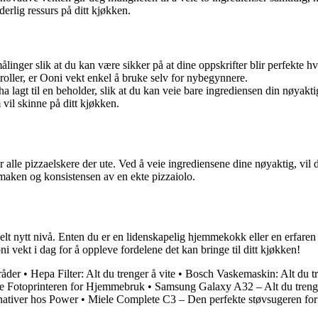
rlig ressurs på ditt kjøkken.
linger slik at du kan være sikker på at dine oppskrifter blir perfekte h
oller, er Ooni vekt enkel å bruke selv for nybegynnere.
ha lagt til en beholder, slik at du kan veie bare ingrediensen din nøyakti
vil skinne på ditt kjøkken.
r alle pizzaelskere der ute. Ved å veie ingrediensene dine nøyaktig, vi
 smaken og konsistensen av en ekte pizzaiolo.
helt nytt nivå. Enten du er en lidenskapelig hjemmekokk eller en erfaren 
i vekt i dag for å oppleve fordelene det kan bringe til ditt kjøkken!
råder
•
Hepa Filter: Alt du trenger å vite
•
Bosch Vaskemaskin: Alt du t
 Fotoprinteren for Hjemmebruk
•
Samsung Galaxy A32 – Alt du trenge
rnativer hos Power
•
Miele Complete C3 – Den perfekte støvsugeren for 