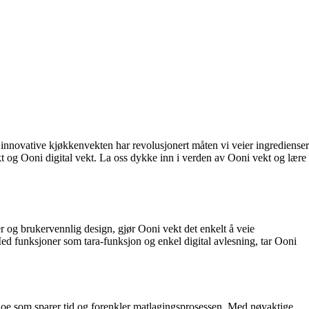
 innovative kjøkkenvekten har revolusjonert måten vi veier ingredienser
kt og Ooni digital vekt. La oss dykke inn i verden av Ooni vekt og lære
 og brukervennlig design, gjør Ooni vekt det enkelt å veie
Med funksjoner som tara-funksjon og enkel digital avlesning, tar Ooni
 noe som sparer tid og forenkler matlagingsprosessen. Med nøyaktige