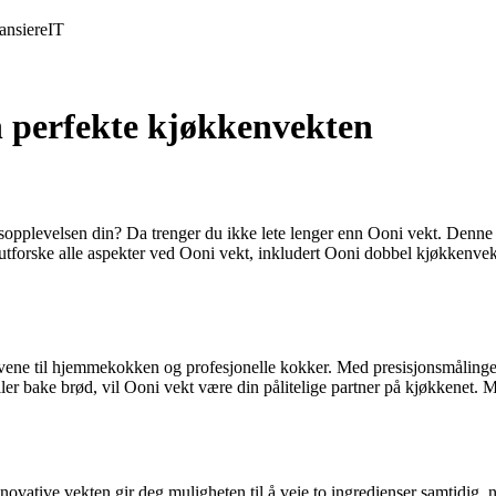
ansiere
IT
en perfekte kjøkkenvekten
gsopplevelsen din? Da trenger du ikke lete lenger enn Ooni vekt. Denne
vi utforske alle aspekter ved Ooni vekt, inkludert Ooni dobbel kjøkkenve
ovene til hjemmekokken og profesjonelle kokker. Med presisjonsmålinger
ller bake brød, vil Ooni vekt være din pålitelige partner på kjøkkenet. 
ovative vekten gir deg muligheten til å veie to ingredienser samtidig,