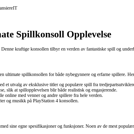
ansiere
IT
ate Spillkonsoll Opplevelse
r. Denne kraftige konsollen tilbyr en verden av fantastiske spill og under
den ultimate spillkonsollen for både nybegynnere og erfarne spillere. He
 et utvalg av eksklusive titler og populære spill fra tredjepartsutvikler
, slik at spillopplevelsen blir både realistisk og engasjerende.
e online med venner og andre spillere fra hele verden.
serier og musikk på PlayStation 4 konsollen.
r med sine egne spesifikasjoner og funksjoner. Noen av de mest populær