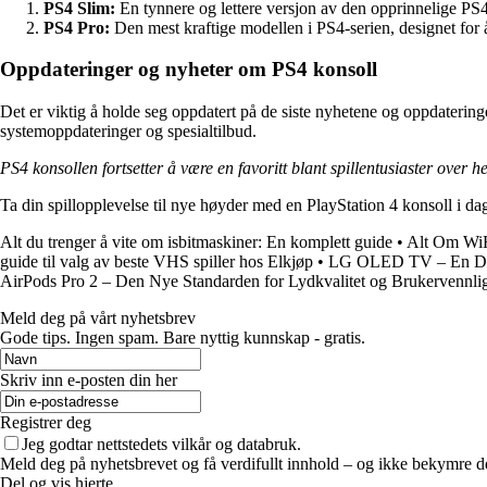
PS4 Slim:
En tynnere og lettere versjon av den opprinnelige PS
PS4 Pro:
Den mest kraftige modellen i PS4-serien, designet for å
Oppdateringer og nyheter om PS4 konsoll
Det er viktig å holde seg oppdatert på de siste nyhetene og oppdaterin
systemoppdateringer og spesialtilbud.
PS4 konsollen fortsetter å være en favoritt blant spillentusiaster over h
Ta din spillopplevelse til nye høyder med en PlayStation 4 konsoll i da
Alt du trenger å vite om isbitmaskiner: En komplett guide
•
Alt Om WiF
guide til valg av beste VHS spiller hos Elkjøp
•
LG OLED TV – En Dy
AirPods Pro 2 – Den Nye Standarden for Lydkvalitet og Brukervennli
Meld deg på vårt nyhetsbrev
Gode ​​tips. Ingen spam. Bare nyttig kunnskap - gratis.
Skriv inn e-posten din her
Registrer deg
Jeg godtar nettstedets vilkår og databruk.
Meld deg på nyhetsbrevet og få verdifullt innhold – og ikke bekymre de
Del og vis hjerte