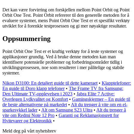
Det kan være forvirring om forskjellen mellom Point Orbit og Point
Orbit One Test. Point Orbit refererer til den generelle metoden for å
evaluere systemer, mens Point Orbit One Test er et spesifikt verktøy
utviklet for å forenkle testprosessen og gi mer nøyaktige resultater.
Oppsummering
Point Orbit One Test er et kraftig verktøy for å teste systemer og
applikasjoner grundig. Ved å bruke denne metoden kan man
identifisere potensielle problemer og forbedringsområder tidlig i
utviklingsprosessen, noe som resulterer i mer pålitelige og stabile
systemer.
Nikon D3100: En detaljert guide til dette kameraet
•
Klapptelefoner:
En guide til Doro klapp telefoner
•
The Frame TV fra Samsung:
Den Ultimate TV-opplevelsen i 2023
•
Jabra Elite 7 Active:
Overlegen Lydkvalitet og Komfort
•
Gamingskjermer – En guide til
de beste alternativene på markedet
•
Alt du trenger å vite om en el-
sparkesykkel lader
•
Alt om Samsung S23 Ultra
•
Alt du trenger å
vite om Redmi Note 12 Pro
•
Garanti og Reklamasjonsrett for
Hvitevarer og Elektronikk
•
Meld deg på vårt nyhetsbrev