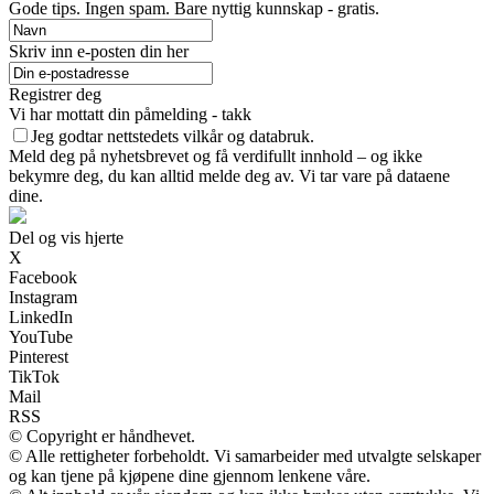
Gode ​​tips. Ingen spam. Bare nyttig kunnskap - gratis.
Skriv inn e-posten din her
Registrer deg
Vi har mottatt din påmelding - takk
Jeg godtar nettstedets vilkår og databruk.
Meld deg på nyhetsbrevet og få verdifullt innhold – og ikke
bekymre deg, du kan alltid melde deg av. Vi tar vare på dataene
dine.
Del og vis hjerte
X
Facebook
Instagram
LinkedIn
YouTube
Pinterest
TikTok
Mail
RSS
© Copyright er håndhevet.
© Alle rettigheter forbeholdt. Vi samarbeider med utvalgte selskaper
og kan tjene på kjøpene dine gjennom lenkene våre.