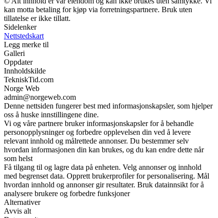
© Alt innhold er vår eiendom og kan ikke brukes uten samtykke. Vi
kan motta betaling for kjøp via forretningspartnere. Bruk uten
tillatelse er ikke tillatt.
Sidelenker
Nettstedskart
Legg merke til
Galleri
Oppdater
Innholdskilde
TekniskTid.com
Norge Web
admin@norgeweb.com
Denne nettsiden fungerer best med informasjonskapsler, som hjelper
oss å huske innstillingene dine.
Vi og våre partnere bruker informasjonskapsler for å behandle
personopplysninger og forbedre opplevelsen din ved å levere
relevant innhold og målrettede annonser. Du bestemmer selv
hvordan informasjonen din kan brukes, og du kan endre dette når
som helst
Få tilgang til og lagre data på enheten. Velg annonser og innhold
med begrenset data. Opprett brukerprofiler for personalisering. Mål
hvordan innhold og annonser gir resultater. Bruk datainnsikt for å
analysere brukere og forbedre funksjoner
Alternativer
Avvis alt