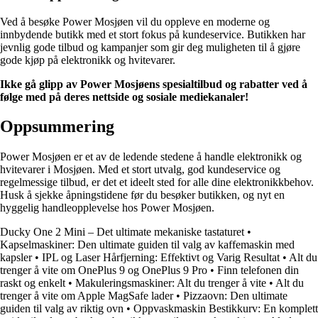
Ved å besøke Power Mosjøen vil du oppleve en moderne og
innbydende butikk med et stort fokus på kundeservice. Butikken har
jevnlig gode tilbud og kampanjer som gir deg muligheten til å gjøre
gode kjøp på elektronikk og hvitevarer.
Ikke gå glipp av Power Mosjøens spesialtilbud og rabatter ved å
følge med på deres nettside og sosiale mediekanaler!
Oppsummering
Power Mosjøen er et av de ledende stedene å handle elektronikk og
hvitevarer i Mosjøen. Med et stort utvalg, god kundeservice og
regelmessige tilbud, er det et ideelt sted for alle dine elektronikkbehov.
Husk å sjekke åpningstidene før du besøker butikken, og nyt en
hyggelig handleopplevelse hos Power Mosjøen.
Ducky One 2 Mini – Det ultimate mekaniske tastaturet
•
Kapselmaskiner: Den ultimate guiden til valg av kaffemaskin med
kapsler
•
IPL og Laser Hårfjerning: Effektivt og Varig Resultat
•
Alt du
trenger å vite om OnePlus 9 og OnePlus 9 Pro
•
Finn telefonen din
raskt og enkelt
•
Makuleringsmaskiner: Alt du trenger å vite
•
Alt du
trenger å vite om Apple MagSafe lader
•
Pizzaovn: Den ultimate
guiden til valg av riktig ovn
•
Oppvaskmaskin Bestikkurv: En komplett