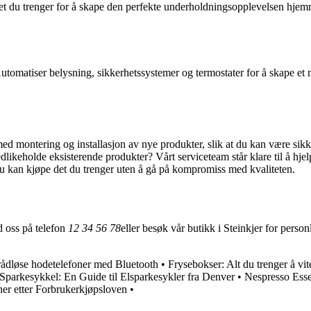
i det du trenger for å skape den perfekte underholdningsopplevelsen hjem
utomatiser belysning, sikkerhetssystemer og termostater for å skape et
ed montering og installasjon av nye produkter, slik at du kan være sikke
likeholde eksisterende produkter? Vårt serviceteam står klare til å hjel
 du kan kjøpe det du trenger uten å gå på kompromiss med kvaliteten.
d oss på telefon
12 34 56 78
eller besøk vår butikk i Steinkjer for person
trådløse hodetelefoner med Bluetooth
•
Frysebokser: Alt du trenger å vit
Sparkesykkel: En Guide til Elsparkesykler fra Denver
•
Nespresso Esse
ner etter Forbrukerkjøpsloven
•