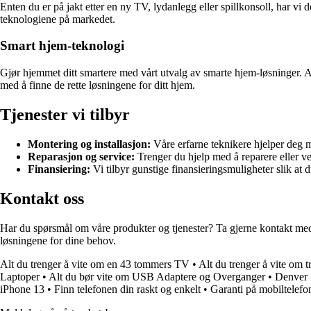
Enten du er på jakt etter en ny TV, lydanlegg eller spillkonsoll, har v
teknologiene på markedet.
Smart hjem-teknologi
Gjør hjemmet ditt smartere med vårt utvalg av smarte hjem-løsninger. A
med å finne de rette løsningene for ditt hjem.
Tjenester vi tilbyr
Montering og installasjon:
Våre erfarne teknikere hjelper deg m
Reparasjon og service:
Trenger du hjelp med å reparere eller ved
Finansiering:
Vi tilbyr gunstige finansieringsmuligheter slik at
Kontakt oss
Har du spørsmål om våre produkter og tjenester? Ta gjerne kontakt me
løsningene for dine behov.
Alt du trenger å vite om en 43 tommers TV
•
Alt du trenger å vite om 
Laptoper
•
Alt du bør vite om USB Adaptere og Overganger
•
Denver 
iPhone 13
•
Finn telefonen din raskt og enkelt
•
Garanti på mobiltelefo