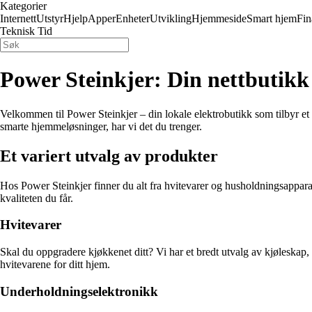
Kategorier
Internett
Utstyr
Hjelp
Apper
Enheter
Utvikling
Hjemmeside
Smart hjem
Fin
Teknisk Tid
Power Steinkjer: Din nettbutikk 
Velkommen til Power Steinkjer – din lokale elektrobutikk som tilbyr et 
smarte hjemmeløsninger, har vi det du trenger.
Et variert utvalg av produkter
Hos Power Steinkjer finner du alt fra hvitevarer og husholdningsapparat
kvaliteten du får.
Hvitevarer
Skal du oppgradere kjøkkenet ditt? Vi har et bredt utvalg av kjøleskap
hvitevarene for ditt hjem.
Underholdningselektronikk