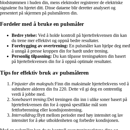
blodstrømmen i huden din, mens elektroder registrerer de elektriske
signalene fra hjertet ditt. Disse dataene blir deretter analysert og
presentert på skjermen på pulsmåleren din.
Fordeler med å bruke en pulsmåler
Bedre ytelse:
Ved å holde kontroll på hjertefrekvensen din kan
du trene mer effektivt og oppnå bedre resultater.
Forebygging av overtrening:
En pulsmåler kan hjelpe deg med
å unngå å presse kroppen din for hardt under trening.
Personlig tilpasning:
Du kan tilpasse treningsøkten din basert
på hjertefrekvensen din for å oppnå optimale resultater.
Tips for effektiv bruk av pulsmåleren
Finjuster din makspuls:
Finn din maksimale hjertefrekvens ved å
subtrahere alderen din fra 220. Dette vil gi deg en omtrentlig
verdi å jobbe med.
Sonebasert trening:
Del treningen din inn i ulike soner basert på
hjertefrekvensen din for å oppnå spesifikke mål som
fettforbrenning eller kondisjonstrening.
Intervalldrag:
Bytt mellom perioder med høy intensitet og lav
intensitet for å øke utholdenheten og forbedre kondisjonen.