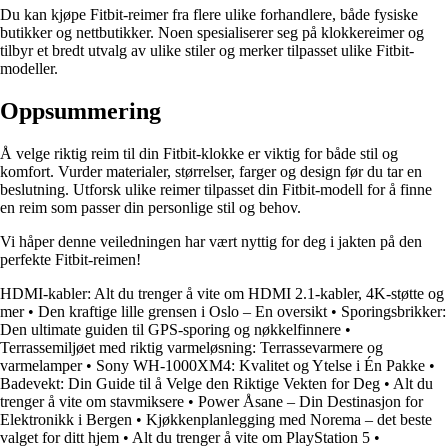
Du kan kjøpe Fitbit-reimer fra flere ulike forhandlere, både fysiske
butikker og nettbutikker. Noen spesialiserer seg på klokkereimer og
tilbyr et bredt utvalg av ulike stiler og merker tilpasset ulike Fitbit-
modeller.
Oppsummering
Å velge riktig reim til din Fitbit-klokke er viktig for både stil og
komfort. Vurder materialer, størrelser, farger og design før du tar en
beslutning. Utforsk ulike reimer tilpasset din Fitbit-modell for å finne
en reim som passer din personlige stil og behov.
Vi håper denne veiledningen har vært nyttig for deg i jakten på den
perfekte Fitbit-reimen!
HDMI-kabler: Alt du trenger å vite om HDMI 2.1-kabler, 4K-støtte og
mer
•
Den kraftige lille grensen i Oslo – En oversikt
•
Sporingsbrikker:
Den ultimate guiden til GPS-sporing og nøkkelfinnere
•
Terrassemiljøet med riktig varmeløsning: Terrassevarmere og
varmelamper
•
Sony WH-1000XM4: Kvalitet og Ytelse i Én Pakke
•
Badevekt: Din Guide til å Velge den Riktige Vekten for Deg
•
Alt du
trenger å vite om stavmiksere
•
Power Åsane – Din Destinasjon for
Elektronikk i Bergen
•
Kjøkkenplanlegging med Norema – det beste
valget for ditt hjem
•
Alt du trenger å vite om PlayStation 5
•