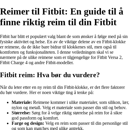
Reimer til Fitbit: En guide til å
finne riktig reim til din Fitbit
Fitbit har blitt et populært valg blant de som ønsker å følge med på sin
fysiske aktivitet og helse. En av de viktige delene av en Fitbit-klokke
er reimene, da de ikke bare bidrar til klokkenes stil, men også til
komforten og funksjonaliteten. I denne veiledningen skal vi se
nærmere på de ulike reimene som er tilgjengelige for Fitbit Versa 2,
Fitbit Charge 4 og andre Fitbit-modeller.
Fitbit reim: Hva bør du vurdere?
Når du leter etter en ny reim til din Fitbit-klokke, er det flere faktorer
du bør vurdere. Her er noen viktige ting å tenke på:
Materiale:
Reimene kommer i ulike materialer, som silikon, lær,
nylon og metall. Velg et materiale som passer din stil og behov.
Størrelse:
Sørg for å velge riktig størrelse på reim for å sikre
god passform og komfort.
Farge og design:
Velg en reim som passer til din personlige stil
og som kan matches med ulike antrekk.