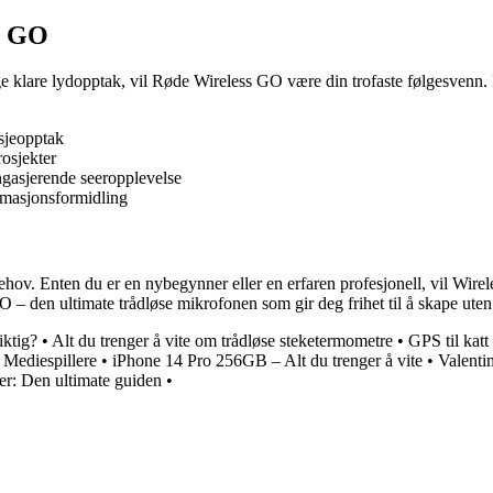
s GO
ange klare lydopptak, vil Røde Wireless GO være din trofaste følgesvenn
asjeopptak
osjekter
engasjerende seeropplevelse
ormasjonsformidling
ehov. Enten du er en nybegynner eller en erfaren profesjonell, vil Wire
 – den ultimate trådløse mikrofonen som gir deg frihet til å skape uten
iktig?
•
Alt du trenger å vite om trådløse steketermometre
•
GPS til katt
 Mediespillere
•
iPhone 14 Pro 256GB – Alt du trenger å vite
•
Valenti
r: Den ultimate guiden
•