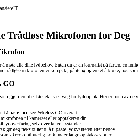
ansiere
IT
e Trådløse Mikrofonen for Deg
Mikrofon
å møte alle dine lydbehov. Enten du er en journalist på farten, en innh
nne trådløse mikrofonen er kompakt, pålitelig og enkel å bruke, noe som 
ss GO
 som gjør den til et førsteklasses valg for lydopptak. Her er noen av d
nkelt å bære med seg Wireless GO overalt
 mikrofonen til kameraet eller opptakeren din
bil lydoverføring selv over lange avstander
gir deg fleksibilitet til å tilpasse lydkvaliteten etter behov
 som sikrer kontinuerlig bruk under lange opptakssesjoner