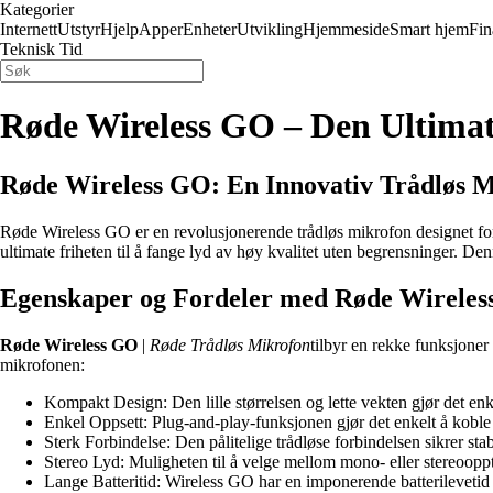
Kategorier
Internett
Utstyr
Hjelp
Apper
Enheter
Utvikling
Hjemmeside
Smart hjem
Fin
Teknisk Tid
Røde Wireless GO – Den Ultimat
Røde Wireless GO: En Innovativ Trådløs 
Røde Wireless GO er en revolusjonerende trådløs mikrofon designet for 
ultimate friheten til å fange lyd av høy kvalitet uten begrensninger. De
Egenskaper og Fordeler med Røde Wirele
Røde Wireless GO
|
Røde Trådløs Mikrofon
tilbyr en rekke funksjoner
mikrofonen:
Kompakt Design: Den lille størrelsen og lette vekten gjør det e
Enkel Oppsett: Plug-and-play-funksjonen gjør det enkelt å koble
Sterk Forbindelse: Den pålitelige trådløse forbindelsen sikrer sta
Stereo Lyd: Muligheten til å velge mellom mono- eller stereoopptak 
Lange Batteritid: Wireless GO har en imponerende batterilevetid