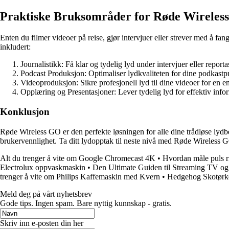
Praktiske Bruksområder for Røde Wireles
Enten du filmer videoer på reise, gjør intervjuer eller strever med å f
inkludert:
Journalistikk: Få klar og tydelig lyd under intervjuer eller report
Podcast Produksjon: Optimaliser lydkvaliteten for dine podkastpr
Videoproduksjon: Sikre profesjonell lyd til dine videoer for en 
Opplæring og Presentasjoner: Lever tydelig lyd for effektiv inf
Konklusjon
Røde Wireless GO er den perfekte løsningen for alle dine trådløse lydb
brukervennlighet. Ta ditt lydopptak til neste nivå med Røde Wireless GO
Alt du trenger å vite om Google Chromecast 4K
•
Hvordan måle puls r
Electrolux oppvaskmaskin
•
Den Ultimate Guiden til Streaming TV og
trenger å vite om Philips Kaffemaskin med Kvern
•
Hedgehog Skotørke
Meld deg på vårt nyhetsbrev
Gode ​​tips. Ingen spam. Bare nyttig kunnskap - gratis.
Skriv inn e-posten din her