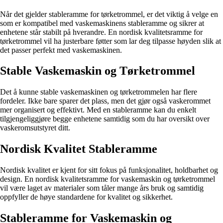
Når det gjelder stableramme for tørketrommel, er det viktig å velge en
som er kompatibel med vaskemaskinens stableramme og sikrer at
enhetene står stabilt på hverandre. En nordisk kvalitetsramme for
tørketrommel vil ha justerbare føtter som lar deg tilpasse høyden slik at
det passer perfekt med vaskemaskinen.
Stable Vaskemaskin og Tørketrommel
Det å kunne stable vaskemaskinen og tørketrommelen har flere
fordeler. Ikke bare sparer det plass, men det gjør også vaskerommet
mer organisert og effektivt. Med en stableramme kan du enkelt
tilgjengeliggjøre begge enhetene samtidig som du har oversikt over
vaskeromsutstyret ditt.
Nordisk Kvalitet Stableramme
Nordisk kvalitet er kjent for sitt fokus på funksjonalitet, holdbarhet og
design. En nordisk kvalitetsramme for vaskemaskin og tørketrommel
vil være laget av materialer som tåler mange års bruk og samtidig
oppfyller de høye standardene for kvalitet og sikkerhet.
Stableramme for Vaskemaskin og