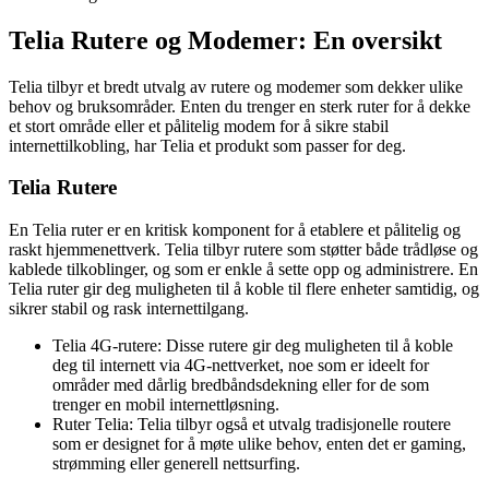
Telia Rutere og Modemer: En oversikt
Telia tilbyr et bredt utvalg av rutere og modemer som dekker ulike
behov og bruksområder. Enten du trenger en sterk ruter for å dekke
et stort område eller et pålitelig modem for å sikre stabil
internettilkobling, har Telia et produkt som passer for deg.
Telia Rutere
En Telia ruter er en kritisk komponent for å etablere et pålitelig og
raskt hjemmenettverk. Telia tilbyr rutere som støtter både trådløse og
kablede tilkoblinger, og som er enkle å sette opp og administrere. En
Telia ruter gir deg muligheten til å koble til flere enheter samtidig, og
sikrer stabil og rask internettilgang.
Telia 4G-rutere: Disse rutere gir deg muligheten til å koble
deg til internett via 4G-nettverket, noe som er ideelt for
områder med dårlig bredbåndsdekning eller for de som
trenger en mobil internettløsning.
Ruter Telia: Telia tilbyr også et utvalg tradisjonelle routere
som er designet for å møte ulike behov, enten det er gaming,
strømming eller generell nettsurfing.