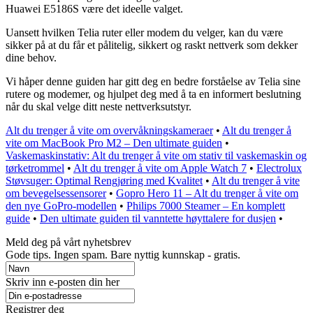
Huawei E5186S være det ideelle valget.
Uansett hvilken Telia ruter eller modem du velger, kan du være
sikker på at du får et pålitelig, sikkert og raskt nettverk som dekker
dine behov.
Vi håper denne guiden har gitt deg en bedre forståelse av Telia sine
rutere og modemer, og hjulpet deg med å ta en informert beslutning
når du skal velge ditt neste nettverksutstyr.
Alt du trenger å vite om overvåkningskameraer
•
Alt du trenger å
vite om MacBook Pro M2 – Den ultimate guiden
•
Vaskemaskinstativ: Alt du trenger å vite om stativ til vaskemaskin og
tørketrommel
•
Alt du trenger å vite om Apple Watch 7
•
Electrolux
Støvsuger: Optimal Rengjøring med Kvalitet
•
Alt du trenger å vite
om bevegelsessensorer
•
Gopro Hero 11 – Alt du trenger å vite om
den nye GoPro-modellen
•
Philips 7000 Steamer – En komplett
guide
•
Den ultimate guiden til vanntette høyttalere for dusjen
•
Meld deg på vårt nyhetsbrev
Gode ​​tips. Ingen spam. Bare nyttig kunnskap - gratis.
Skriv inn e-posten din her
Registrer deg