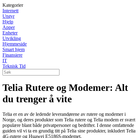
Kategorier
Internett
Utstyr
Hjelp
Apper
Enheter
Utvikling
Hjemmeside
Smart hjem
Finansiere
IT
Teknisk Tid
Telia Rutere og Modemer: Alt
du trenger å vite
Telia er en av de ledende leverandørene av rutere og modemer i
Norge, og deres produkter som Telia rutere og Telia modem er svært
populære blant både privatpersoner og bedrifter. I denne omfattende
guiden vil vi ta en grundig titt på Telia sine produkter, inkludert Telia
4G-rutere og Huawei E5186S-modemet.