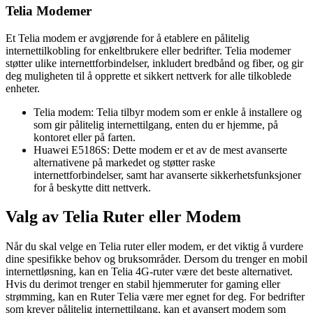
Telia Modemer
Et Telia modem er avgjørende for å etablere en pålitelig
internettilkobling for enkeltbrukere eller bedrifter. Telia modemer
støtter ulike internettforbindelser, inkludert bredbånd og fiber, og gir
deg muligheten til å opprette et sikkert nettverk for alle tilkoblede
enheter.
Telia modem: Telia tilbyr modem som er enkle å installere og
som gir pålitelig internettilgang, enten du er hjemme, på
kontoret eller på farten.
Huawei E5186S: Dette modem er et av de mest avanserte
alternativene på markedet og støtter raske
internettforbindelser, samt har avanserte sikkerhetsfunksjoner
for å beskytte ditt nettverk.
Valg av Telia Ruter eller Modem
Når du skal velge en Telia ruter eller modem, er det viktig å vurdere
dine spesifikke behov og bruksområder. Dersom du trenger en mobil
internettløsning, kan en Telia 4G-ruter være det beste alternativet.
Hvis du derimot trenger en stabil hjemmeruter for gaming eller
strømming, kan en Ruter Telia være mer egnet for deg. For bedrifter
som krever pålitelig internettilgang, kan et avansert modem som