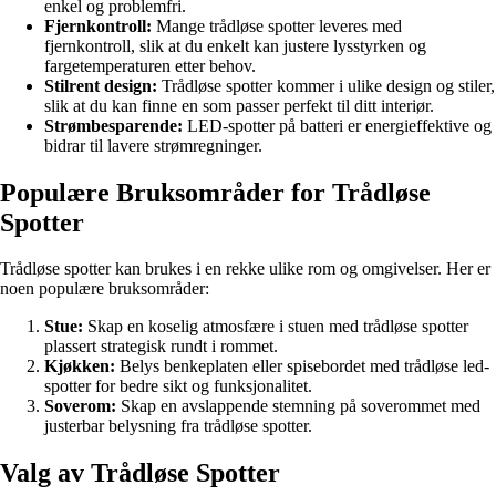
enkel og problemfri.
Fjernkontroll:
Mange trådløse spotter leveres med
fjernkontroll, slik at du enkelt kan justere lysstyrken og
fargetemperaturen etter behov.
Stilrent design:
Trådløse spotter kommer i ulike design og stiler,
slik at du kan finne en som passer perfekt til ditt interiør.
Strømbesparende:
LED-spotter på batteri er energieffektive og
bidrar til lavere strømregninger.
Populære Bruksområder for Trådløse
Spotter
Trådløse spotter kan brukes i en rekke ulike rom og omgivelser. Her er
noen populære bruksområder:
Stue:
Skap en koselig atmosfære i stuen med trådløse spotter
plassert strategisk rundt i rommet.
Kjøkken:
Belys benkeplaten eller spisebordet med trådløse led-
spotter for bedre sikt og funksjonalitet.
Soverom:
Skap en avslappende stemning på soverommet med
justerbar belysning fra trådløse spotter.
Valg av Trådløse Spotter