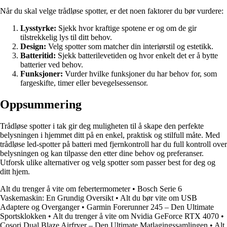
Når du skal velge trådløse spotter, er det noen faktorer du bør vurdere:
Lysstyrke:
Sjekk hvor kraftige spotene er og om de gir
tilstrekkelig lys til ditt behov.
Design:
Velg spotter som matcher din interiørstil og estetikk.
Batteritid:
Sjekk batterilevetiden og hvor enkelt det er å bytte
batterier ved behov.
Funksjoner:
Vurder hvilke funksjoner du har behov for, som
fargeskifte, timer eller bevegelsessensor.
Oppsummering
Trådløse spotter i tak gir deg muligheten til å skape den perfekte
belysningen i hjemmet ditt på en enkel, praktisk og stilfull måte. Med
trådløse led-spotter på batteri med fjernkontroll har du full kontroll over
belysningen og kan tilpasse den etter dine behov og preferanser.
Utforsk ulike alternativer og velg spotter som passer best for deg og
ditt hjem.
Alt du trenger å vite om febertermometer
•
Bosch Serie 6
Vaskemaskin: En Grundig Oversikt
•
Alt du bør vite om USB
Adaptere og Overganger
•
Garmin Forerunner 245 – Den Ultimate
Sportsklokken
•
Alt du trenger å vite om Nvidia GeForce RTX 4070
•
Cosori Dual Blaze Airfryer – Den Ultimate Matlagingssamlingen
•
Alt